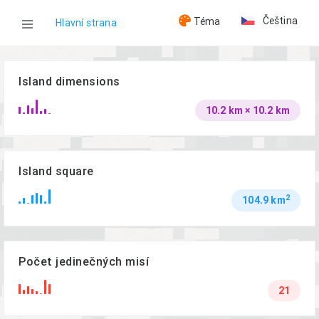
Čeština
Téma
Hlavní strana
WOG
Island dimensions
10.2 km × 10.2 km
Ostrovy
Lingor
Island square
2
104.9 km
Počet jedinečných misí
21