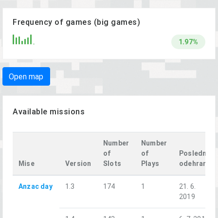
Frequency of games (big games)
1.97%
Open map
Available missions
Number
Number
of
of
Posledně
Mise
Version
Slots
Plays
odehrané
Anzac day
1.3
174
1
21. 6.
2019