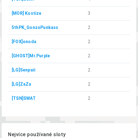
[MOR] Kostize
3
5thPK_GonzoPunkass
2
[FOX]onoda
2
[GHOST]Mr.Purple
2
[LG]Senpaii
2
[LG]ZaZa
2
[TSN]SWAT
2
Nejvíce používané sloty