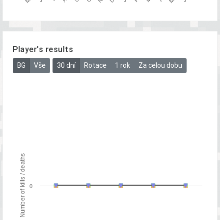
Player's results
BG
Vše
30 dní
Rotace
1 rok
Za celou dobu
Number of kills / deaths
0