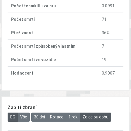
Počet teamkillu za hru
0.0991
Počet smrtí
71
Přeživnost
36%
Počet smrtí způsobený vlastními
7
Počet smrtí ve vozidle
19
Hodnocení
0.9007
Zabití zbraní
BG
Vše
30 dní
Rotace
1 rok
Za celou dobu