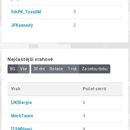
5thPK_ToxaSM
3
JFKennedy
3
Nejčastější vrahové
BG
Vše
30 dní
Rotace
1 rok
Za celou dobu
Vrah
Počet smrtí
[JK]Sergio
6
MarkTwain
4
[TSN]Semi
4