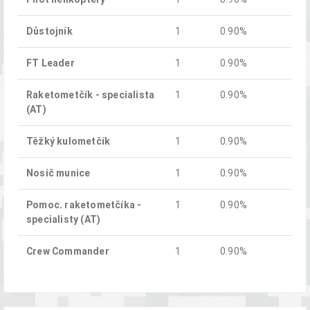
Důstojník
1
0.90%
FT Leader
1
0.90%
Raketometčík - specialista
1
0.90%
(AT)
Těžký kulometčík
1
0.90%
Nosič munice
1
0.90%
Pomoc. raketometčíka -
1
0.90%
specialisty (AT)
Crew Commander
1
0.90%