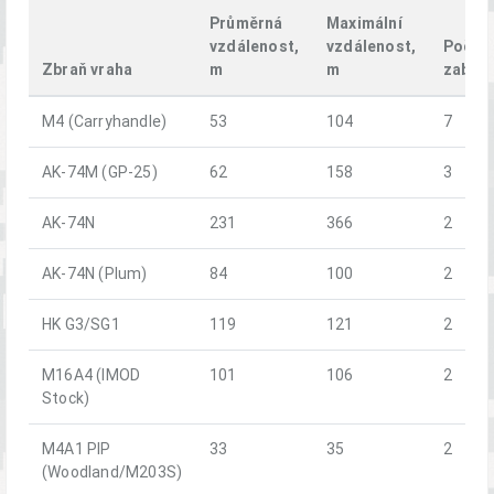
Průměrná
Maximální
vzdálenost,
vzdálenost,
Počet
Zbraň vraha
m
m
zabití
M4 (Carryhandle)
53
104
7
AK-74M (GP-25)
62
158
3
AK-74N
231
366
2
AK-74N (Plum)
84
100
2
HK G3/SG1
119
121
2
M16A4 (IMOD
101
106
2
Stock)
M4A1 PIP
33
35
2
(Woodland/M203S)