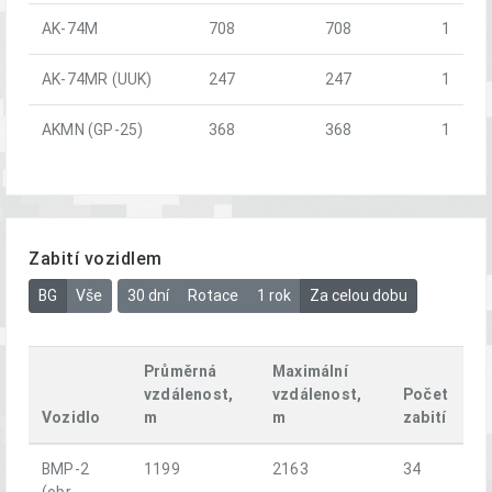
AK-74M
708
708
1
AK-74MR (UUK)
247
247
1
AKMN (GP-25)
368
368
1
Zabití vozidlem
BG
Vše
30 dní
Rotace
1 rok
Za celou dobu
Průměrná
Maximální
vzdálenost,
vzdálenost,
Počet
Vozidlo
m
m
zabití
BMP-2
1199
2163
34
(obr.