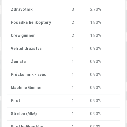
Zdravotník
3
2.70%
Posádka helikoptéry
2
1.80%
Crew gunner
2
1.80%
Velitel družstva
1
0.90%
Ženista
1
0.90%
Průzkumník - zvěd
1
0.90%
Machine Gunner
1
0.90%
Pilot
1
0.90%
Střelec (Mk6)
1
0.90%
Pilot helikoptéry
1
0.90%