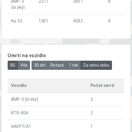
BMP-3
2277
2807
8
(brzký)
Ka-52
1381
4282
8
Úmrtí na vozidlo
BG
Vše
30 dní
Rotace
1 rok
Za celou dobu
Vozidlo
Počet smrtí
BMP-3 (brzký)
2
BTR-80A
2
AAVP7/A1
1