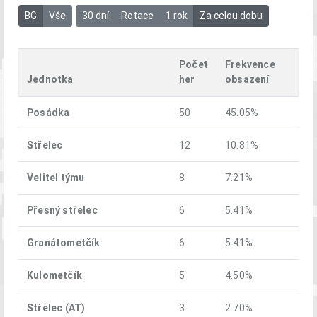
BG
Vše
30 dní
Rotace
1 rok
Za celou dobu
Počet
Frekvence
Jednotka
her
obsazení
Posádka
50
45.05%
Střelec
12
10.81%
Velitel týmu
8
7.21%
Přesný střelec
6
5.41%
Granátometčík
6
5.41%
Kulometčík
5
4.50%
Střelec (AT)
3
2.70%