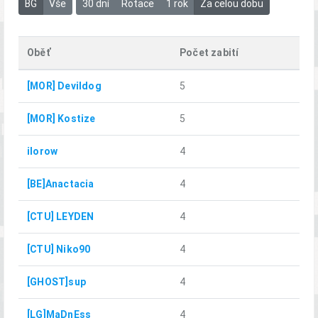
BG
Vše
30 dní
Rotace
1 rok
Za celou dobu
Oběť
Počet zabití
[MOR] Devildog
5
[MOR] Kostize
5
ilorow
4
[BE]Anactacia
4
[CTU] LEYDEN
4
[CTU] Niko90
4
[GHOST]sup
4
[LG]MaDnEss
4