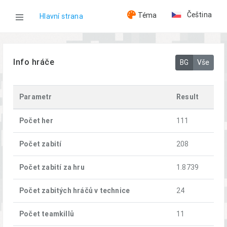
Čeština
Téma
Hlavní strana
WOG
Info hráče
BG
Vše
Hráči
Parametr
Result
[FRWL] Auslnder
Počet her
111
Počet zabití
208
Počet zabití za hru
1.8739
Počet zabitých hráčů v technice
24
Počet teamkillů
11