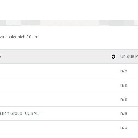
 za posledních 30 dní)
o
Unique P
n/a
n/a
n/a
ation Group "COBALT"
n/a
n/a