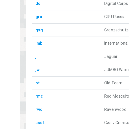
dc
Digital Corps
gru
GRU Russia
gsg
Grenzschutz
imb
International
j
Jaguar
jw
JUMBO Warri
ot
Old Team
rmc
Red Mosquit
rwd
Ravenwood
ssot
Силы Специ