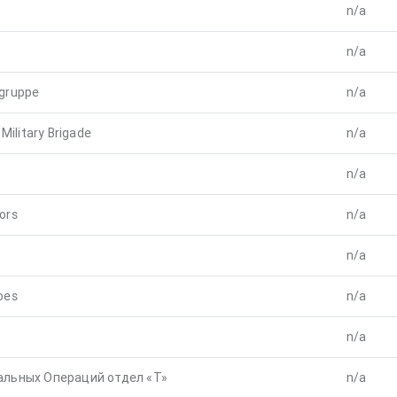
n/a
n/a
gruppe
n/a
 Military Brigade
n/a
n/a
ors
n/a
n/a
oes
n/a
n/a
альных Операций отдел «Т»
n/a