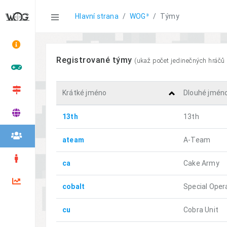
Statistics
Hlavní strana
WOG³
Týmy
Registrované týmy
(ukaž počet jedinečných hráčů
Krátké jméno
Dlouhé jmén
13th
13th
ateam
A-Team
ca
Cake Army
cobalt
Special Oper
cu
Cobra Unit