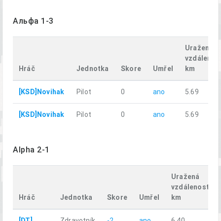
Альфа 1-3
Uražená
vzdálenos
Hráč
Jednotka
Skore
Umřel
km
[KSD]Novihak
Pilot
0
ano
5.69
[KSD]Novihak
Pilot
0
ano
5.69
Alpha 2-1
Uražená
vzdálenost,
Hráč
Jednotka
Skore
Umřel
km
[DT]
Zdravotník
-2
ano
6.40