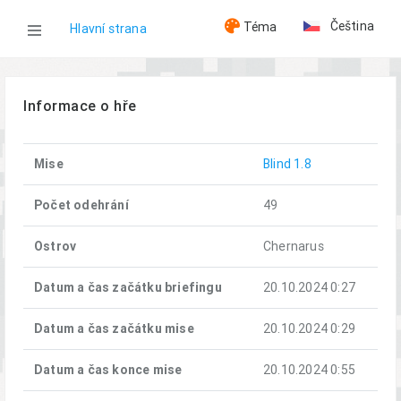
Čeština
Téma
Hlavní strana
WOG
Informace o hře
Hry
Mise
Blind 1.8
Blind (20.10.2024)
Počet odehrání
49
Ostrov
Chernarus
Datum a čas začátku briefingu
20.10.2024 0:27
Datum a čas začátku mise
20.10.2024 0:29
Datum a čas konce mise
20.10.2024 0:55