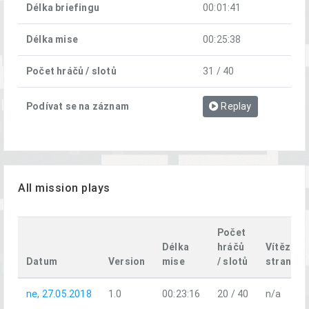
Délka briefingu
00:01:41
Délka mise
00:25:38
Počet hráčů / slotů
31 / 40
Podívat se na záznam
Replay
All mission plays
Počet
Délka
hráčů
Vítězná
Datum
Version
mise
/ slotů
strana
ne, 27.05.2018
1.0
00:23:16
20 / 40
n/a