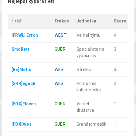
Nejlepší kyberatleti
Hráč
Frakce
Jednotka
Skore
[FRWL] Erron
WEST
Velitel týmu
4
Smollett
GUER
Specialista na
3
výbušniny
[BE]Metis
WEST
Střelec
3
[SRR]egech
WEST
Pomocník
2
kulometčíka
[FOX]Eleven
GUER
Velitel
1
družstva
[FOX]Ales
GUER
Granátometčík
1