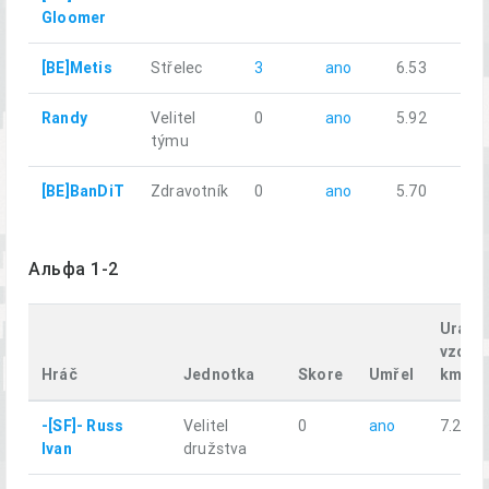
Gloomer
[BE]Metis
Střelec
3
ano
6.53
Randy
Velitel
0
ano
5.92
týmu
[BE]BanDiT
Zdravotník
0
ano
5.70
Альфа 1-2
Uraže
vzdále
Hráč
Jednotka
Skore
Umřel
km
-[SF]- Russ
Velitel
0
ano
7.23
Ivan
družstva