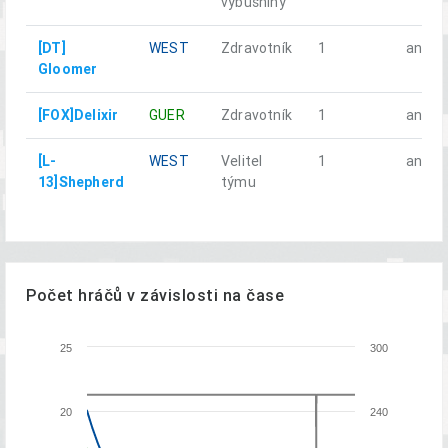
výbušniny
[DT]
WEST
Zdravotník
1
ano
Gloomer
[FOX]Delixir
GUER
Zdravotník
1
ano
[L-
WEST
Velitel
1
ano
13]Shepherd
týmu
Počet hráčů v závislosti na čase
25
300
20
240