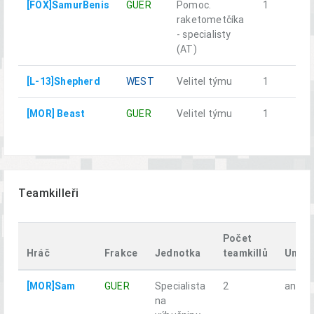
[FOX]SamurBenis
GUER
Pomoc.
1
raketometčíka
- specialisty
(AT)
[L-13]Shepherd
WEST
Velitel týmu
1
[MOR] Beast
GUER
Velitel týmu
1
Teamkilleři
Počet
Hráč
Frakce
Jednotka
teamkillů
Umřel
[MOR]Sam
GUER
Specialista
2
ano
na