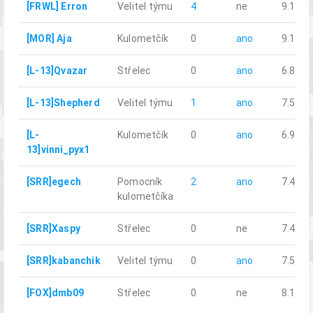
[FRWL] Erron
Velitel týmu
4
ne
9.15
[MOR] Aja
Kulometčík
0
ano
9.16
[L-13]Qvazar
Střelec
0
ano
6.86
[L-13]Shepherd
Velitel týmu
1
ano
7.50
[L-
Kulometčík
0
ano
6.99
13]vinni_pyx1
[SRR]egech
Pomocník
2
ano
7.47
kulometčíka
[SRR]Xaspy
Střelec
0
ne
7.42
[SRR]kabanchik
Velitel týmu
0
ano
7.59
[FOX]dmb09
Střelec
0
ne
8.16