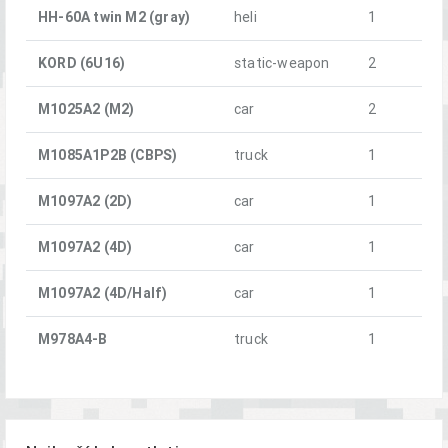
HH-60A twin M2 (gray)
heli
1
KORD (6U16)
static-weapon
2
M1025A2 (M2)
car
2
M1085A1P2B (CBPS)
truck
1
M1097A2 (2D)
car
1
M1097A2 (4D)
car
1
M1097A2 (4D/Half)
car
1
M978A4-B
truck
1