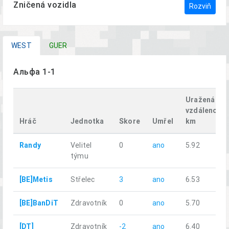
Zničená vozidla
Rozviň
WEST
GUER
Альфа 1-1
Uražená
vzdálenost,
Hráč
Jednotka
Skore
Umřel
km
Randy
Velitel
0
ano
5.92
týmu
[BE]Metis
Střelec
3
ano
6.53
[BE]BanDiT
Zdravotník
0
ano
5.70
[DT]
Zdravotník
-2
ano
6.40