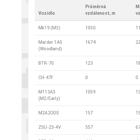
Průměrná
M
Vozidlo
vzdálenost, m
v
Mk19 (M3)
1050
1
Marder 1A5
1674
2
(Woodland)
BTR-70
123
1
CH-47F
0
0
M113A3
1059
1
(M2/Early)
M2A2ODS
157
1
ZSU-23-4V
557
6