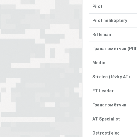
Pilot
Pilot helikoptéry
Rifleman
Гранатомётчик (РПГ
Medic
Střelec (těžký AT)
FT Leader
Гранатомётчик
AT Specialist
Ostrostřelec