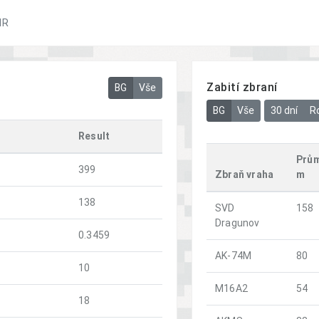
IR
Zabití zbraní
BG
Vše
BG
Vše
30 dní
R
Result
Prům
399
Zbraň vraha
m
138
SVD
158
Dragunov
0.3459
AK-74M
80
10
M16A2
54
18