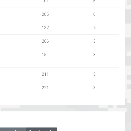
101
6
205
6
137
4
266
3
15
3
211
3
221
3