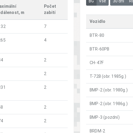
BG
Vše
30 dní
R
aximální
Počet
zdálenost, m
zabití
Vozidlo
132
7
BTR-80
265
4
BTR-60PB
84
2
CH-47F
2
T-72B (obr. 1985g.)
331
2
BMP-2 (obr. 1980g.)
BMP-2 (obr. 1986g.)
58
2
BMP-3 (pozdní)
74
2
BRDM-2