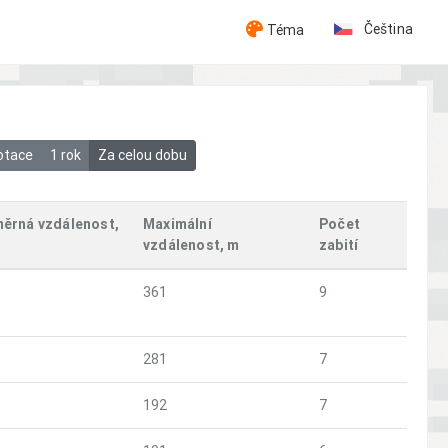
Čeština
Téma
otace
1 rok
Za celou dobu
ěrná vzdálenost,
Maximální
Počet
vzdálenost, m
zabití
361
9
281
7
192
7