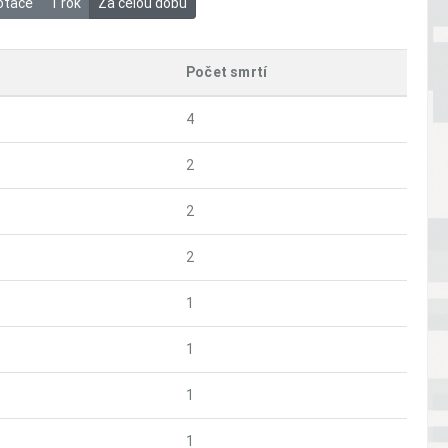
otace
1 rok
Za celou dobu
Počet smrtí
4
2
2
2
1
1
1
1