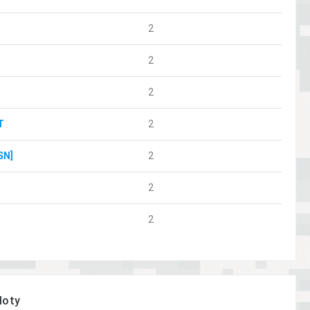
2
2
2
T
2
SN]
2
2
2
loty