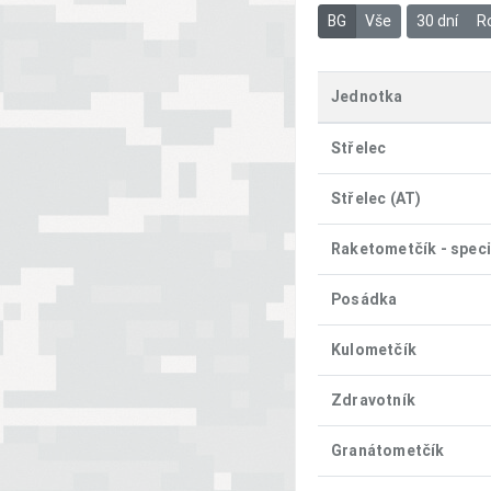
BG
Vše
30 dní
R
Jednotka
Střelec
Střelec (AT)
Raketometčík - speci
Posádka
Kulometčík
Zdravotník
Granátometčík