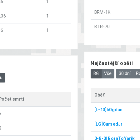
46
1
BRM-1K
206
1
BTR-70
36
1
Nejčastější oběti
BG
Vše
30 dní
R
bu
Oběť
Počet smrtí
[L-13]b0gdan
6
[LG]CursedJr
5
0-8-0| BornToYarik