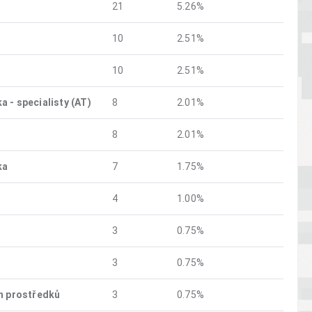
21
5.26%
10
2.51%
10
2.51%
 - specialisty (AT)
8
2.01%
8
2.01%
ka
7
1.75%
4
1.00%
3
0.75%
3
0.75%
h prostředků
3
0.75%