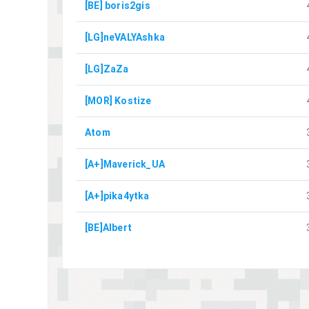
[BE] boris2gis
[LG]neVALYAshka
[LG]ZaZa
[MOR] Kostize
Atom
[A+]Maverick_UA
[A+]pika4ytka
[BE]Albert