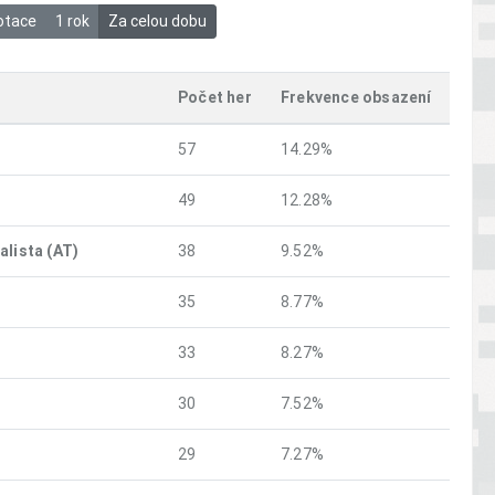
otace
1 rok
Za celou dobu
Počet her
Frekvence obsazení
57
14.29%
49
12.28%
alista (AT)
38
9.52%
35
8.77%
33
8.27%
30
7.52%
29
7.27%