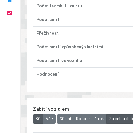
Počet teamkillu za hru
Počet smrtí
Přeživnost
Počet smrtí způsobený vlastními
Počet smrtí ve vozidle
Hodnocení
Zabití vozidlem
BG
Vše
30 dní
Rotace
1 rok
Za celou do