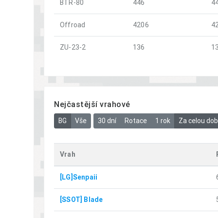
BTR-80
446
4
Offroad
4206
4
ZU-23-2
136
1
Nejčastější vrahové
BG
Vše
30 dní
Rotace
1 rok
Za celou do
Vrah
[LG]Senpaii
[SSOT] Blade