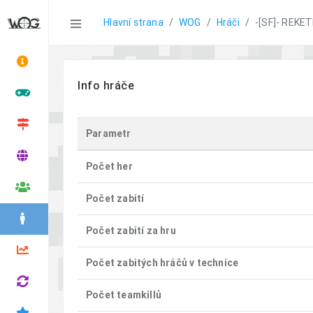
Statistics
Hlavní strana
WOG
Hráči
-[SF]- REKET
Info hráče
Parametr
Počet her
Počet zabití
Počet zabití za hru
Počet zabitých hráčů v technice
Počet teamkillů