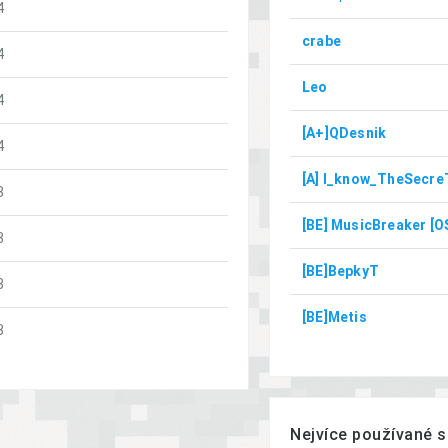
4
crabe
4
Leo
4
[A+]QDesnik
4
[A] I_know_TheSecre
3
[BE] MusicBreaker [O
3
[BE]BepkyT
3
[BE]Metis
3
Nejvíce používané s