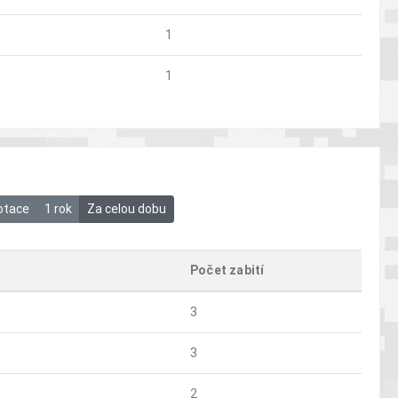
1
1
otace
1 rok
Za celou dobu
Počet zabití
3
3
2