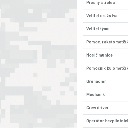
Přesný střelec
Velitel družstva
Velitel týmu
Pomoc. raketometčíka
Nosič munice
Pomocník kulometčí
Grenadier
Mechanik
Crew driver
Operátor bezpilotníc