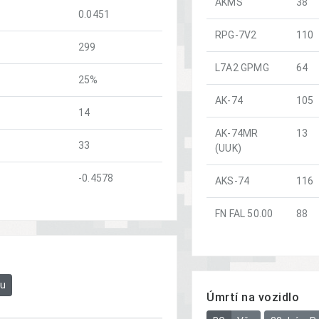
AKMS
38
0.0451
RPG-7V2
110
299
L7A2 GPMG
64
25%
AK-74
105
14
AK-74MR
13
33
(UUK)
-0.4578
AKS-74
116
FN FAL 50.00
88
bu
Úmrtí na vozidlo