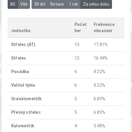
BG
Vše
30 dní
Rotace
1 rok
Za celou dobu
Počet
Frekvence
Jednotka
her
obsazení
Střelec (AT)
13
17.81%
Střelec
12
16.44%
Posádka
6
8.22%
Velitel týmu
6
8.22%
Granátometčík
5
6.85%
Přesný střelec
5
6.85%
Kulometčík
4
5.48%