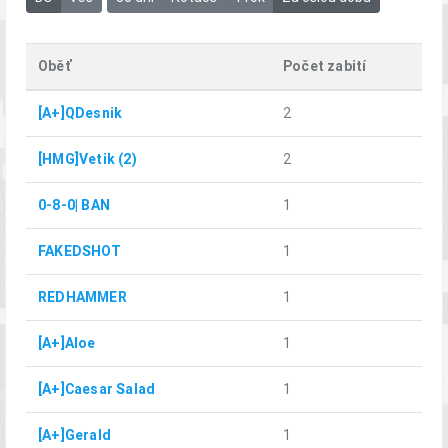
Oběť
Počet zabití
[A+]QDesnik
2
[HMG]Vetik (2)
2
0-8-0| BAN
1
FAKEDSHOT
1
REDHAMMER
1
[A+]Aloe
1
[A+]Caesar Salad
1
[A+]Gerald
1