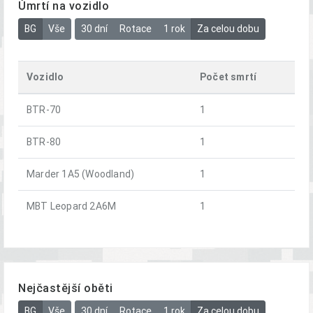
Úmrtí na vozidlo
BG
Vše
30 dní
Rotace
1 rok
Za celou dobu
Vozidlo
Počet smrtí
BTR-70
1
BTR-80
1
Marder 1A5 (Woodland)
1
MBT Leopard 2A6M
1
Nejčastější oběti
BG
Vše
30 dní
Rotace
1 rok
Za celou dobu