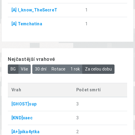
[A] I_know_TheSecreT
1
[A] Temchatina
1
Nejčastější vrahové
BG
Vše
30 dní
Rotace
1 rok
Za celou dobu
Vrah
Počet smrtí
[GHOST]sup
3
[KND]xaec
3
[A+]pika4ytka
2