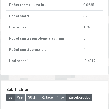
Počet teamkillu za hru
0.0685
Počet smrtí
62
Přeživnost
15%
Počet smrtí způsobený vlastními
5
Počet smrtí ve vozidle
4
Hodnocení
-0.4317
Zabití zbraní
BG
Vše
30 dní
Rotace
1 rok
Za celou dobu