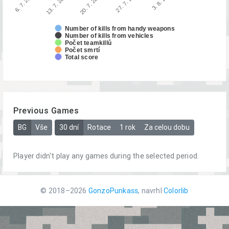
Number of kills from handy weapons
Number of kills from vehicles
Počet teamkillů
Počet smrtí
Total score
Previous Games
BG
Vše
30 dní
Rotace
1 rok
Za celou dobu
Player didn't play any games during the selected period.
© 2018–2026
GonzoPunkass
, navrhl
Colorlib