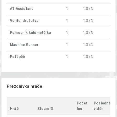
AT Assistant
1
1.37%
Velitel družstva
1
1.37%
Pomocník kulometčíka
1
1.37%
Machine Gunner
1
1.37%
Potápěč
1
1.37%
Přezdnívka hráče
Počet
Posledně
Hráč
Steam ID
her
viděn