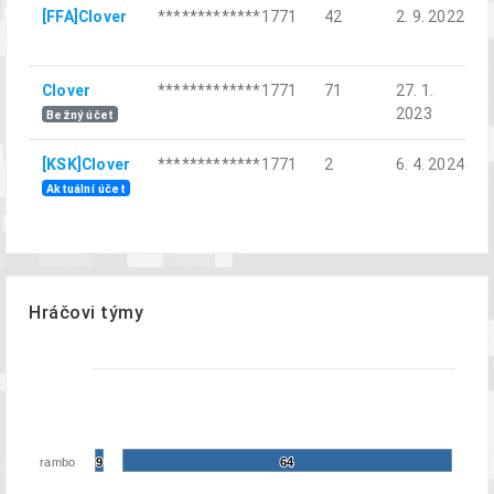
[FFA]Clover
*************1771
42
2. 9. 2022
Clover
*************1771
71
27. 1.
2023
Bežný účet
[KSK]Clover
*************1771
2
6. 4. 2024
Aktuální účet
Hráčovi týmy
rambo
9
9
64
64