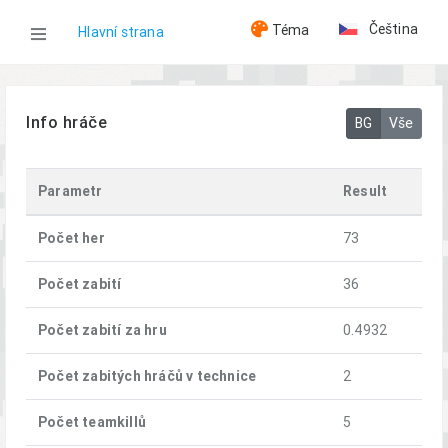
Čeština
Téma
Hlavní strana
WOG
Info hráče
BG
Vše
Hráči
Parametr
Result
Clover
Počet her
73
Počet zabití
36
Počet zabití za hru
0.4932
Počet zabitých hráčů v technice
2
Počet teamkillů
5