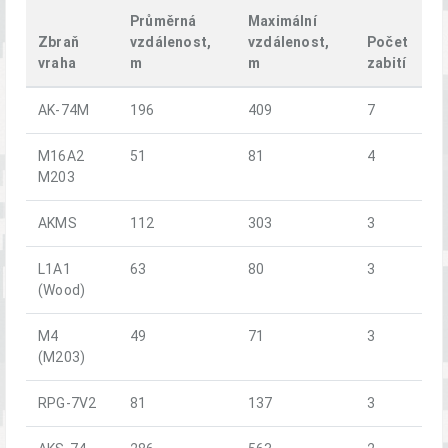
Průměrná
Maximální
Zbraň
vzdálenost,
vzdálenost,
Počet
vraha
m
m
zabití
AK-74M
196
409
7
M16A2
51
81
4
M203
AKMS
112
303
3
L1A1
63
80
3
(Wood)
M4
49
71
3
(M203)
RPG-7V2
81
137
3