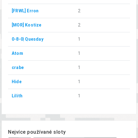
[FRWL] Erron
2
[MOR] Kostize
2
0-8-0| Quesday
1
Atom
1
crabe
1
Hide
1
Lilith
1
Nejvíce používané sloty