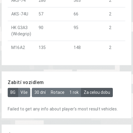
AKS-74
286
563
2
AKS-74U
57
66
2
HK G3A3
90
95
2
(Widegrip)
M16A2
135
148
2
Zabití vozidlem
BG
Vše
30 dní
Rotace
1 rok
Za celou dobu
Failed to get any info about player's most result vehicles.