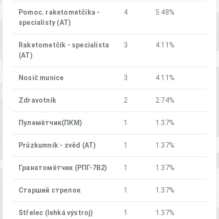
Pomoc. raketometčíka -
4
5.48%
specialisty (AT)
Raketometčík - specialista
3
4.11%
(AT)
Nosič munice
3
4.11%
Zdravotník
2
2.74%
Пулемётчик(ПКM)
1
1.37%
Průzkumník - zvěd (AT)
1
1.37%
Гранатомётчик (РПГ-7В2)
1
1.37%
Старший стрелок
1
1.37%
Střelec (lehká výstroj)
1
1.37%