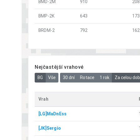
BMD-2M
910
208
BMP-2K
643
173
BRDM-2
792
162
Nejčastější vrahové
BG
Vše
30 dní
Rotace
1 rok
Za celou do
Vrah
[LG]MaDnEss
[JK]Sergio