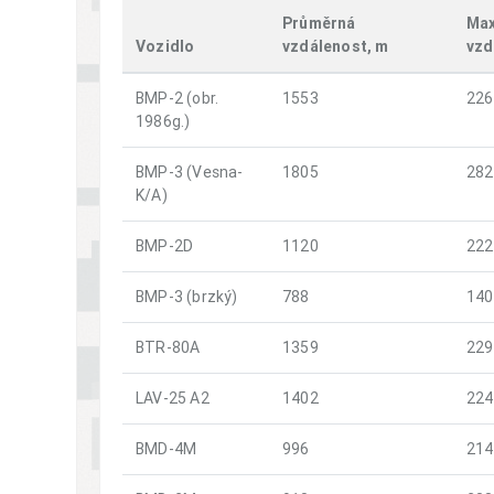
Průměrná
Max
Vozidlo
vzdálenost, m
vzd
BMP-2 (obr.
1553
226
1986g.)
BMP-3 (Vesna-
1805
282
K/A)
BMP-2D
1120
222
BMP-3 (brzký)
788
140
BTR-80A
1359
229
LAV-25 A2
1402
224
BMD-4M
996
214