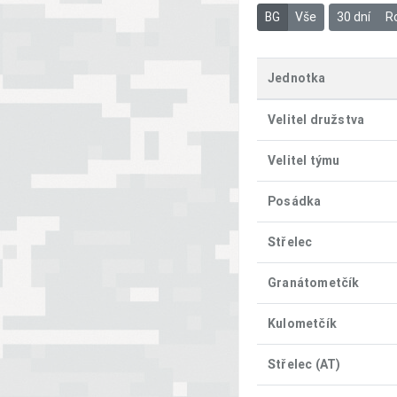
BG
Vše
30 dní
R
Jednotka
Velitel družstva
Velitel týmu
Posádka
Střelec
Granátometčík
Kulometčík
Střelec (AT)