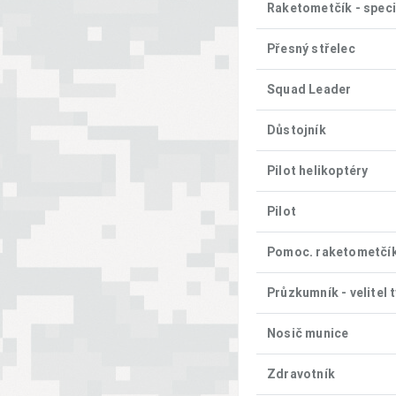
Raketometčík - speci
Přesný střelec
Squad Leader
Důstojník
Pilot helikoptéry
Pilot
Pomoc. raketometčíka
Průzkumník - velitel 
Nosič munice
Zdravotník