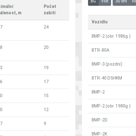
BG
Vše
30 dní
R
imální
Počet
álenost, m
zabití
Vozidlo
7
24
BMP-2 (obr. 1986g.)
8
20
BTR-80A
BMP-3 (pozdní)
3
19
BTR-40 DSHKM
6
17
BMP-2
0
15
BMP-2 (obr. 1980g.)
0
12
BMP-2D
7
9
BMP-2K