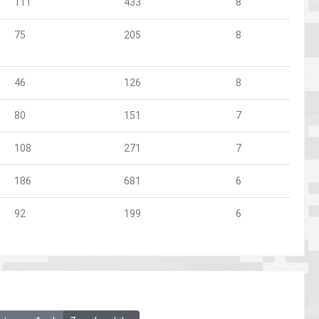
111
433
8
75
205
8
46
126
8
80
151
7
108
271
7
186
681
6
92
199
6