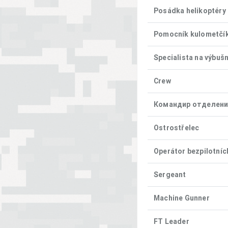
Posádka helikoptéry
Pomocník kulometčí
Specialista na výbušn
Crew
Командир отделен
Ostrostřelec
Operátor bezpilotníc
Sergeant
Machine Gunner
FT Leader