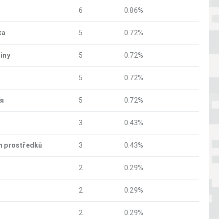
6
0.86%
ka
5
0.72%
iny
5
0.72%
5
0.72%
ия
5
0.72%
3
0.43%
h prostředků
3
0.43%
2
0.29%
2
0.29%
2
0.29%