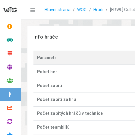
Statistics
Hlavní strana
WOG
Hráči
[FRWL] Gollo
Info hráče
Parametr
Počet her
Počet zabití
Počet zabití za hru
Počet zabitých hráčů v technice
Počet teamkillů