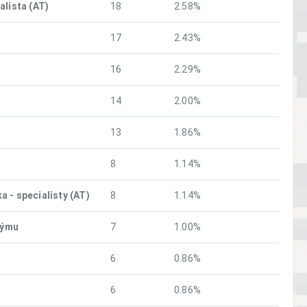
alista (AT)
18
2.58%
17
2.43%
16
2.29%
14
2.00%
13
1.86%
8
1.14%
 - specialisty (AT)
8
1.14%
týmu
7
1.00%
6
0.86%
6
0.86%