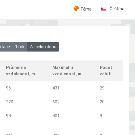
Čeština
Téma
otace
1 rok
Za celou dobu
Průměrná
Maximální
Počet
vzdálenost, m
vzdálenost, m
zabití
95
431
29
220
602
20
94
401
9