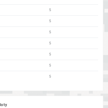
5
5
5
5
5
5
5
loty