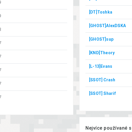
9
[DT]Toshka
9
[GHOST]AlexDSKA
8
[GHOST]sup
7
[KND]Theory
7
[L-13]Evans
7
[SSOT] Crash
7
[SSOT] Sharif
7
Nejvíce používané s