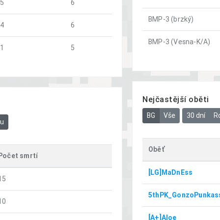
5
6
BMP-3 (brzký)
4
6
BMP-3 (Vesna-K/A)
1
5
Nejčastější oběti
BG
Vše
30 dní
R
bu
Oběť
Počet smrtí
[LG]MaDnEss
15
5thPK_GonzoPunkas
10
[A+]Aloe