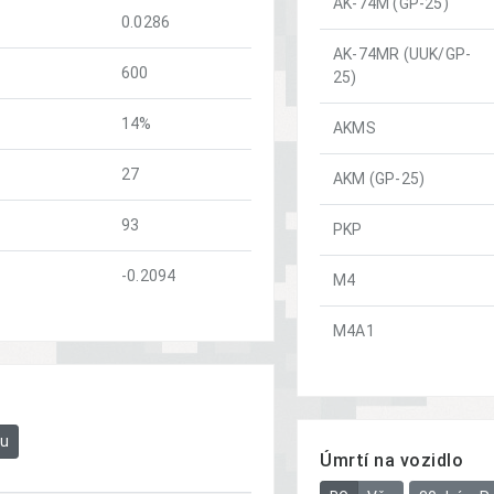
AK-74M (GP-25)
0.0286
AK-74MR (UUK/GP-
600
25)
14%
AKMS
27
AKM (GP-25)
93
PKP
-0.2094
M4
M4A1
bu
Úmrtí na vozidlo