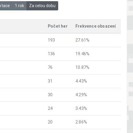
otace
1 rok
Za celou dobu
Počet her
Frekvence obsazení
193
27.61%
136
19.46%
76
10.87%
31
4.43%
30
4.29%
24
3.43%
20
2.86%