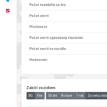
Počet teamkillu za hru
Počet smrtí
Přeživnost
Počet smrtí způsobený vlastními
Počet smrtí ve vozidle
Hodnocení
Zabití vozidlem
BG
Vše
30 dní
Rotace
1 rok
Za celou do