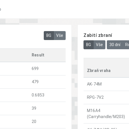
b
Zabití zbraní
BG
Vše
BG
Vše
30 dní
R
Result
699
Zbraň vraha
479
AK-74M
0.6853
RPG-7V2
39
M16A4
(Carryhandle/M203)
20