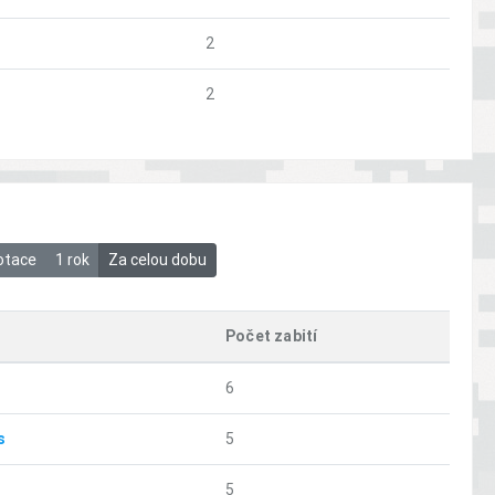
2
2
otace
1 rok
Za celou dobu
Počet zabití
6
s
5
5