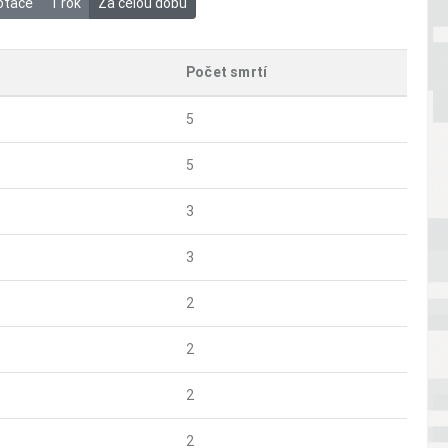
otace
1 rok
Za celou dobu
Počet smrtí
5
5
3
3
2
2
2
2