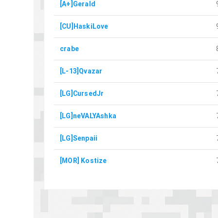
[A+]Gerald
[CU]HaskiLove
crabe
[L-13]Qvazar
[LG]CursedJr
[LG]neVALYAshka
[LG]Senpaii
[MOR] Kostize