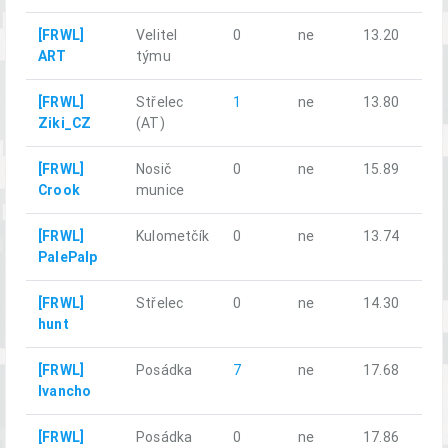
[FRWL]
Velitel
0
ne
13.20
ART
týmu
[FRWL]
Střelec
1
ne
13.80
Ziki_CZ
(AT)
[FRWL]
Nosič
0
ne
15.89
Crook
munice
[FRWL]
Kulometčík
0
ne
13.74
PalePalp
[FRWL]
Střelec
0
ne
14.30
hunt
[FRWL]
Posádka
7
ne
17.68
Ivancho
[FRWL]
Posádka
0
ne
17.86