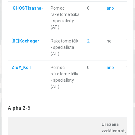
[GHOST]sasha-
Pomoc.
0
ano
10.8
raketometčíka
- specialisty
(AT)
[BE]Kochegar
Raketometčík
2
ne
12.1
- specialista
(AT)
ZloY_KoT
Pomoc.
0
ano
11.7
raketometčíka
- specialisty
(AT)
Alpha 2-6
Uražená
vzdálenost,