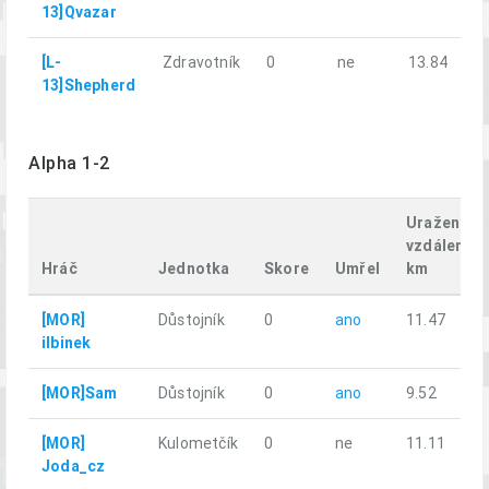
13]Qvazar
[L-
Zdravotník
0
ne
13.84
13]Shepherd
Alpha 1-2
Uražená
vzdálenost
Hráč
Jednotka
Skore
Umřel
km
[MOR]
Důstojník
0
ano
11.47
ilbinek
[MOR]Sam
Důstojník
0
ano
9.52
[MOR]
Kulometčík
0
ne
11.11
Joda_cz