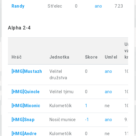
Randy
Střelec
0
ano
7.23
Alpha 2-4
Uraž
vzdál
Hráč
Jednotka
Skore
Umřel
km
[HMG]Mustazh
Velitel
0
ano
10.36
družstva
[HMG]Quincle
Velitel týmu
0
ano
10.45
[HMG]Mixonic
Kulometčík
1
ne
10.21
[HMG]Snap
Nosič munice
-1
ano
9.96
[HMG]Andre
Kulometčík
0
ne
11.88