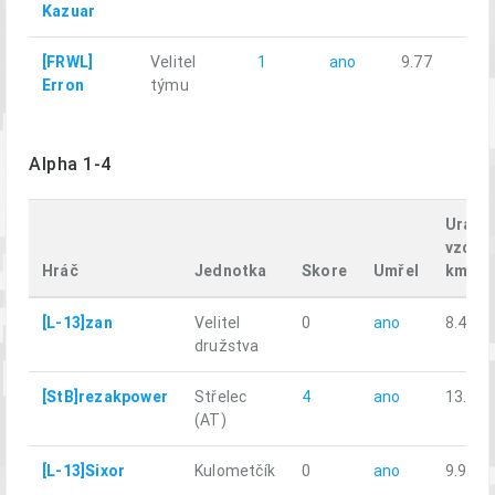
Kazuar
[FRWL]
Velitel
1
ano
9.77
Erron
týmu
Alpha 1-4
Uraže
vzdále
Hráč
Jednotka
Skore
Umřel
km
[L-13]zan
Velitel
0
ano
8.42
družstva
[StB]rezakpower
Střelec
4
ano
13.37
(AT)
[L-13]Sixor
Kulometčík
0
ano
9.93