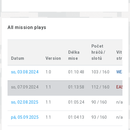
All mission plays
Počet
Délka
hráčů /
Vítězn
Datum
Version
mise
slotů
strana
so, 03.08.2024
1.0
01:10:48
103 / 160
WEST
so, 07.09.2024
1.1
01:13:58
112 / 160
EAST
so, 02.08.2025
1.1
01:05:24
90 / 160
n/a
pá, 05.09.2025
1.1
01:04:13
93 / 160
n/a