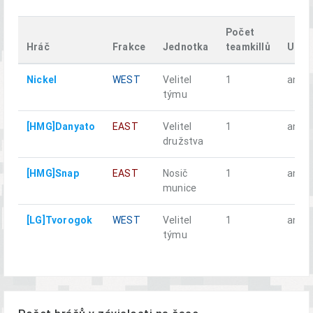
Počet
Hráč
Frakce
Jednotka
teamkillů
Umře
Nickel
WEST
Velitel
1
ano
týmu
[HMG]Danyato
EAST
Velitel
1
ano
družstva
[HMG]Snap
EAST
Nosič
1
ano
munice
[LG]Tvorogok
WEST
Velitel
1
ano
týmu