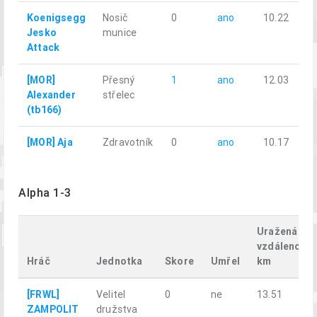
Koenigsegg
Nosič
0
ano
10.22
Jesko
munice
Attack
[MOR]
Přesný
1
ano
12.03
Alexander
střelec
(tb166)
[MOR] Aja
Zdravotník
0
ano
10.17
Alpha 1-3
Uražená
vzdálenost,
Hráč
Jednotka
Skore
Umřel
km
[FRWL]
Velitel
0
ne
13.51
ZAMPOLIT
družstva