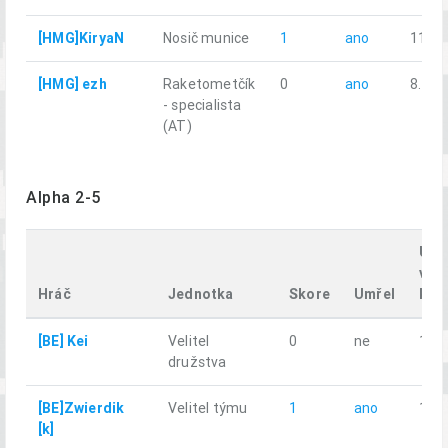
[HMG]KiryaN
Nosič munice
1
ano
11.09
[HMG] ezh
Raketometčík
0
ano
8.70
- specialista
(AT)
Alpha 2-5
Ura
vzd
Hráč
Jednotka
Skore
Umřel
km
[BE] Kei
Velitel
0
ne
13.2
družstva
[BE]Zwierdik
Velitel týmu
1
ano
11.4
[k]