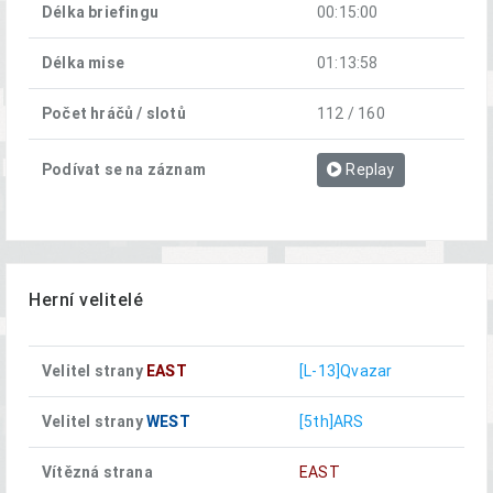
Délka briefingu
00:15:00
Délka mise
01:13:58
Počet hráčů / slotů
112 / 160
Podívat se na záznam
Replay
Herní velitelé
Velitel strany
EAST
[L-13]Qvazar
Velitel strany
WEST
[5th]ARS
Vítězná strana
EAST