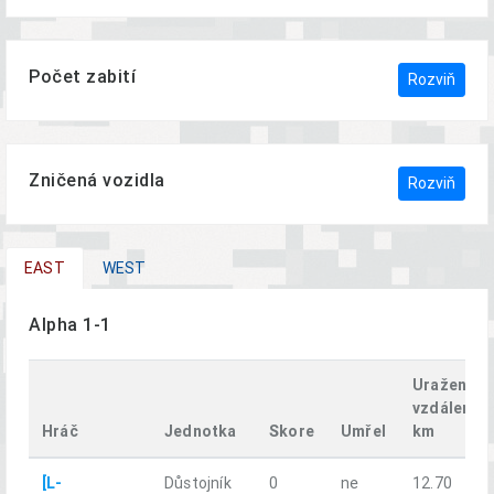
Počet zabití
Rozviň
Zničená vozidla
Rozviň
EAST
WEST
Alpha 1-1
Uražená
vzdálenost
Hráč
Jednotka
Skore
Umřel
km
[L-
Důstojník
0
ne
12.70