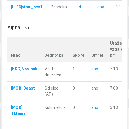
[L-13]vinni_pyx1
Posádka
4
ano
12.73
Alpha 1-5
Uražená
vzdáleno
Hráč
Jednotka
Skore
Umřel
km
[KSD]Novihak
Velitel
1
ano
7.13
družstva
[MOR] Beast
Střelec
0
ano
7.68
(AT)
[MOR]
Kulometčík
0
ano
5.13
Tklama