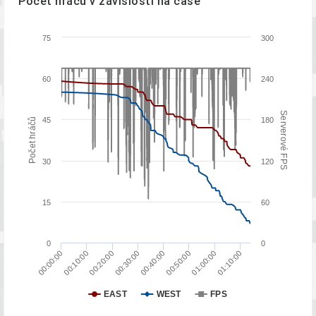
Počet hráčů v závislosti na čase
75
300
60
240
Serverové FPS
45
180
Počet hráčů
30
120
15
60
0
0
01:00:00
01:10:00
00:50:00
00:30:00
00:40:00
00:10:00
00:20:00
00:00:00
EAST
WEST
FPS