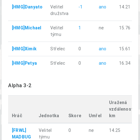
[HMG]Danyato
Velitel
-1
ano
14.21
družstva
[HMG]Michael
Velitel
1
ne
15.76
týmu
[HMG]Ximik
Střelec
0
ano
15.61
[HMG]Petya
Střelec
0
ano
16.34
Alpha 3-2
Uražená
vzdálenost,
Hráč
Jednotka
Skore
Umřel
km
[FRWL]
Velitel
0
ne
14.25
MADBUG
týmu