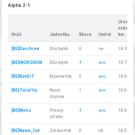
Alpha 2-1
Uražen
vzdálen
Hráč
Jednotka
Skore
Umřel
km
[BE]Darchrow
Důstojník
0
ne
16.35
[BE]INCRUSION
Důstojník
4
ano
18.73
[BE]BanDiT
Kulometčík
5
ano
18.69
[BE] Fatal1ty
Nosič
1
ano
10.63
munice
[BE]Metis
Přesný
4
ano
18.62
střelec
[BE]Nyam_Cat
Zdravotník
0
ne
18.57