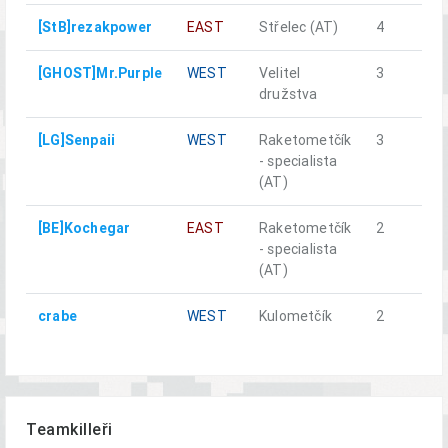
[StB]rezakpower
EAST
Střelec (AT)
4
[GHOST]Mr.Purple
WEST
Velitel
3
družstva
[LG]Senpaii
WEST
Raketometčík
3
- specialista
(AT)
[BE]Kochegar
EAST
Raketometčík
2
- specialista
(AT)
crabe
WEST
Kulometčík
2
Teamkilleři