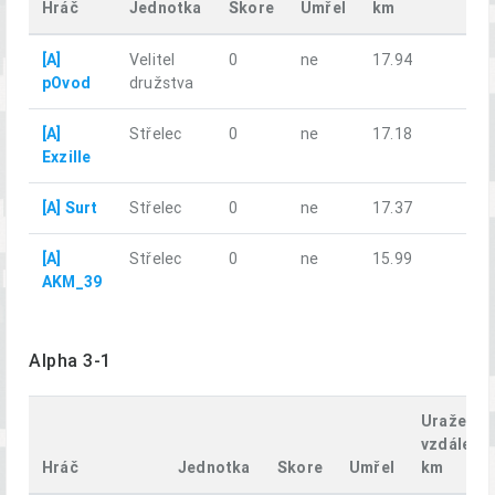
Hráč
Jednotka
Skore
Umřel
km
[A]
Velitel
0
ne
17.94
pOvod
družstva
[A]
Střelec
0
ne
17.18
Exzille
[A] Surt
Střelec
0
ne
17.37
[A]
Střelec
0
ne
15.99
AKM_39
Alpha 3-1
Uražená
vzdálenos
Hráč
Jednotka
Skore
Umřel
km