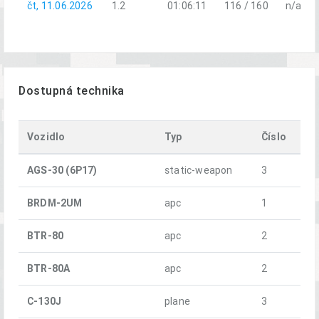
čt, 11.06.2026
1.2
01:06:11
116 / 160
n/a
Dostupná technika
Vozidlo
Typ
Číslo
AGS-30 (6P17)
static-weapon
3
BRDM-2UM
apc
1
BTR-80
apc
2
BTR-80A
apc
2
C-130J
plane
3