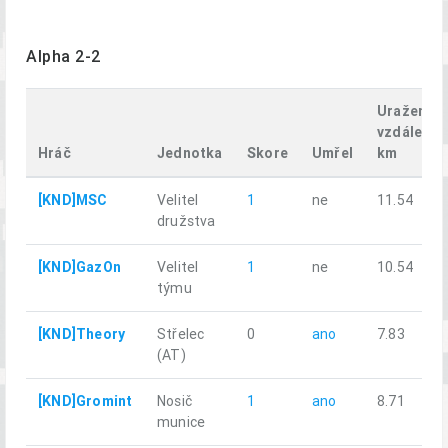
Alpha 2-2
Uražená
vzdálenos
Hráč
Jednotka
Skore
Umřel
km
[KND]MSC
Velitel
1
ne
11.54
družstva
[KND]GazOn
Velitel
1
ne
10.54
týmu
[KND]Theory
Střelec
0
ano
7.83
(AT)
[KND]Gromint
Nosič
1
ano
8.71
munice