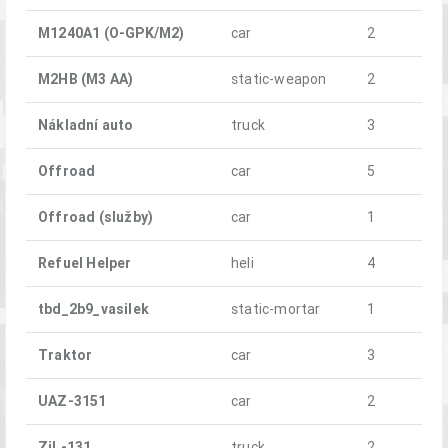
M1240A1 (O-GPK/M2)
car
2
M2HB (M3 AA)
static-weapon
2
Nákladní auto
truck
3
Offroad
car
5
Offroad (služby)
car
1
Refuel Helper
heli
4
tbd_2b9_vasilek
static-mortar
1
Traktor
car
3
UAZ-3151
car
2
ZiL-131
truck
2