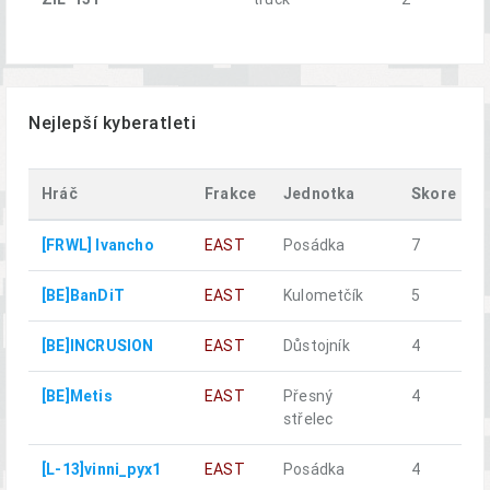
Nejlepší kyberatleti
Hráč
Frakce
Jednotka
Skore
[FRWL] Ivancho
EAST
Posádka
7
[BE]BanDiT
EAST
Kulometčík
5
[BE]INCRUSION
EAST
Důstojník
4
[BE]Metis
EAST
Přesný
4
střelec
[L-13]vinni_pyx1
EAST
Posádka
4