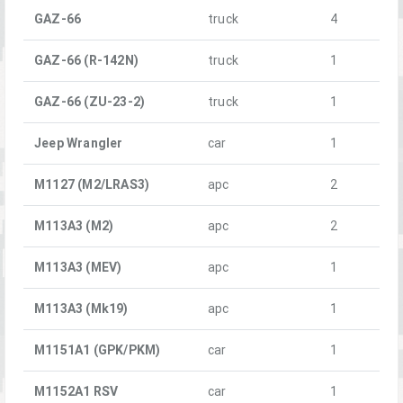
GAZ-66
truck
4
GAZ-66 (R-142N)
truck
1
GAZ-66 (ZU-23-2)
truck
1
Jeep Wrangler
car
1
M1127 (M2/LRAS3)
apc
2
M113A3 (M2)
apc
2
M113A3 (MEV)
apc
1
M113A3 (Mk19)
apc
1
M1151A1 (GPK/PKM)
car
1
M1152A1 RSV
car
1