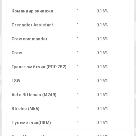
Командир экипажа
1
0.16%
Grenadier Assistant
1
0.16%
Crew commander
1
0.16%
Crew
1
0.16%
Гранатомётчик (РПГ-7В2)
1
0.16%
LSW
1
0.16%
Auto Rifleman (M249)
1
0.16%
Střelec (Mk6)
1
0.16%
Пулемётчик(ПКM)
1
0.16%