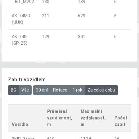
TBD_M202
130
139
6
AK-74MR
211
629
6
(UUK)
AK-74N
129
341
6
(GP-25)
Zabití vozidlem
BG
Vše
30 dní
Rotace
1 rok
Za celou dobu
Průměrná
Maximální
vzdálenost,
vzdálenost,
Počet
Vozidlo
m
m
zabití
BMP-2 (obr.
619
1124
16