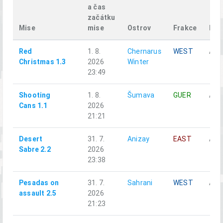
a čas
začátku
Mise
mise
Ostrov
Frakce
Dru
Red
1. 8.
Chernarus
WEST
Alph
Christmas 1.3
2026
Winter
23:49
Shooting
1. 8.
Šumava
GUER
Alph
Cans 1.1
2026
21:21
Desert
31. 7.
Anizay
EAST
Alph
Sabre 2.2
2026
23:38
Pesadas on
31. 7.
Sahrani
WEST
Alph
assault 2.5
2026
21:23