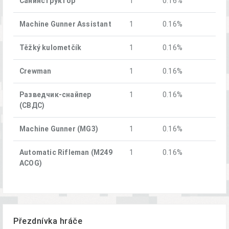
Санинструктор
1
0.16%
Machine Gunner Assistant
1
0.16%
Těžký kulometčík
1
0.16%
Crewman
1
0.16%
Разведчик-снайпер
1
0.16%
(СВДС)
Machine Gunner (MG3)
1
0.16%
Automatic Rifleman (M249
1
0.16%
ACOG)
Přezdnívka hráče