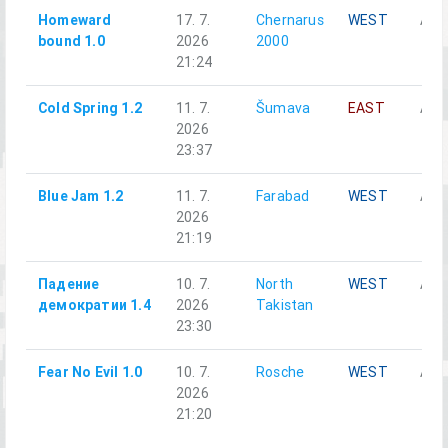
Homeward
17. 7.
Chernarus
WEST
Alph
bound 1.0
2026
2000
21:24
Cold Spring 1.2
11. 7.
Šumava
EAST
Alph
2026
23:37
Blue Jam 1.2
11. 7.
Farabad
WEST
Аль
2026
21:19
Падение
10. 7.
North
WEST
Аль
демократии 1.4
2026
Takistan
23:30
Fear No Evil 1.0
10. 7.
Rosche
WEST
Alph
2026
21:20