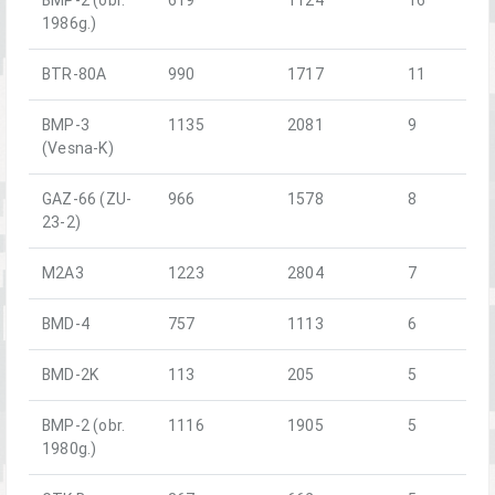
1986g.)
BTR-80A
990
1717
11
BMP-3
1135
2081
9
(Vesna-K)
GAZ-66 (ZU-
966
1578
8
23-2)
M2A3
1223
2804
7
BMD-4
757
1113
6
BMD-2K
113
205
5
BMP-2 (obr.
1116
1905
5
1980g.)