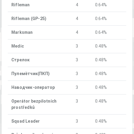
Rifleman
4
0.64%
Rifleman (GP-25)
4
0.64%
Marksman
4
0.64%
Medic
3
0.48%
Стрелок
3
0.48%
Пулемётчик(ПКП)
3
0.48%
Наводчик-оператор
3
0.48%
Operátor bezpilotních
3
0.48%
prostředků
Squad Leader
3
0.48%