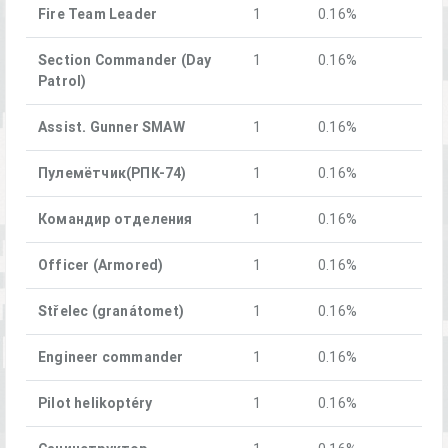
Fire Team Leader
1
0.16%
Section Commander (Day
1
0.16%
Patrol)
Assist. Gunner SMAW
1
0.16%
Пулемётчик(РПК-74)
1
0.16%
Командир отделения
1
0.16%
Officer (Armored)
1
0.16%
Střelec (granátomet)
1
0.16%
Engineer commander
1
0.16%
Pilot helikoptéry
1
0.16%