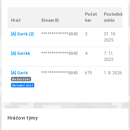
Počet
Posledně
Hráč
Steam ID
her
viděn
[A] Garik (2)
*************8840
3
31. 10.
2025
[A] Garikk
*************8840
4
7. 11.
2025
[A] Garik
*************8840
675
1. 8. 2026
Bežný účet
Aktuální účet
Hráčovi týmy