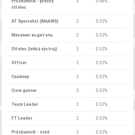
Průzkumník - přesný
3
0.48%
střelec
AT Specialist (MAAWS)
2
0.32%
Механик-водитель
2
0.32%
Střelec (lehká výstroj)
2
0.32%
Officer
2
0.32%
Снайпер
2
0.32%
Crew gunner
2
0.32%
Team Leader
2
0.32%
FT Leader
2
0.32%
Průzkumník - zvěd
2
0.32%