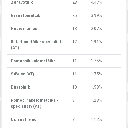
Zdravotník
28
4.47%
Granátometčík
25
3.99%
Nosič munice
13
2.07%
Raketometčík - specialista
12
1.91%
(AT)
Pomocník kulometčíka
11
1.75%
Střelec (AT)
11
1.75%
Důstojník
10
1.59%
Pomoc. raketometčíka -
8
1.28%
specialisty (AT)
Ostrostřelec
7
1.12%