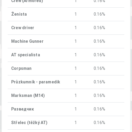
Crew (Armored)
1
0.16%
Ženista
1
0.16%
Crew driver
1
0.16%
Machine Gunner
1
0.16%
AT specialista
1
0.16%
Corpsman
1
0.16%
Průzkumník - paramedik
1
0.16%
Marksman (M14)
1
0.16%
Разведчик
1
0.16%
Střelec (těžký AT)
1
0.16%