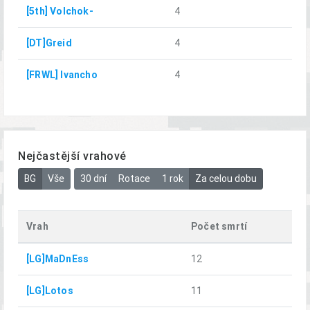
[5th] Volchok-
4
[DT]Greid
4
[FRWL] Ivancho
4
Nejčastější vrahové
BG
Vše
30 dní
Rotace
1 rok
Za celou dobu
Vrah
Počet smrtí
[LG]MaDnEss
12
[LG]Lotos
11