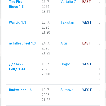
The Fire
25. 7.
Valtatie 7
EAST
Alph
Rises 1.3
2026
23:21
Warpig 1.1
25. 7.
Takistan
WEST
Alph
2026
21:20
achilles_heel 1.3
24. 7.
Altis
EAST
Alph
2026
21:22
Дальний
18. 7.
Lingor
WEST
A1-
Рейд 1.33
2026
Моб
23:08
гру
(RH
Budweiser 1.6
18. 7.
Šumava
WEST
Alph
2026
21:22