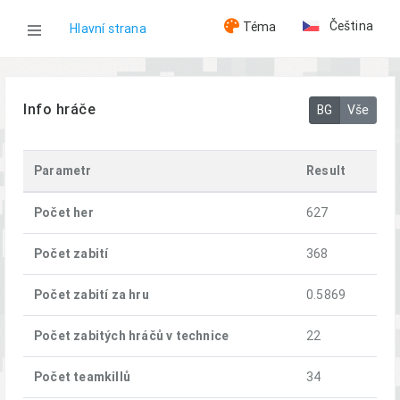
Čeština
Téma
Hlavní strana
WOG
Info hráče
BG
Vše
Hráči
Parametr
Result
[A] Garik
Počet her
627
Počet zabití
368
Počet zabití za hru
0.5869
Počet zabitých hráčů v technice
22
Počet teamkillů
34