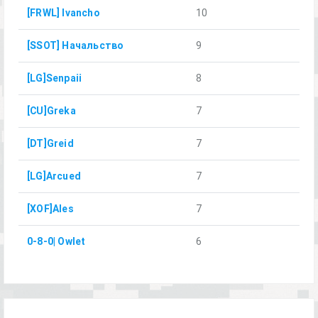
[FRWL] Ivancho
10
[SSOT] Начальство
9
[LG]Senpaii
8
[CU]Greka
7
[DT]Greid
7
[LG]Arcued
7
[XOF]Ales
7
0-8-0| Owlet
6