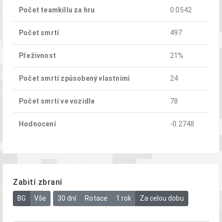
Počet teamkillu za hru
0.0542
Počet smrtí
497
Přeživnost
21%
Počet smrtí způsobený vlastními
24
Počet smrtí ve vozidle
78
Hodnocení
-0.2748
Zabití zbraní
BG
Vše
30 dní
Rotace
1 rok
Za celou dobu