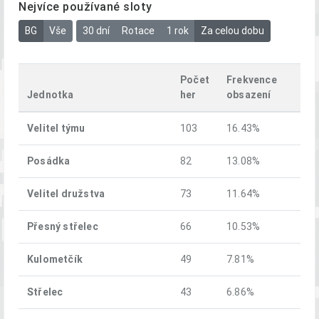
Nejvíce používané sloty
BG
Vše
30 dní
Rotace
1 rok
Za celou dobu
Počet
Frekvence
Jednotka
her
obsazení
Velitel týmu
103
16.43%
Posádka
82
13.08%
Velitel družstva
73
11.64%
Přesný střelec
66
10.53%
Kulometčík
49
7.81%
Střelec
43
6.86%