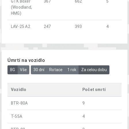
GTK Boxer
367
662
5
(Woodland,
HMG)
LAV-25 A2
247
393
4
Úmrtí na vozidlo
BG
Vše
30 dní
Rotace
1 rok
Za celou dobu
Vozidlo
Počet smrtí
BTR-80A
9
T-55A
4