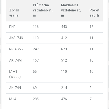
Průměrná
Maximální
Zbraň
vzdálenost,
vzdálenost,
Počet
vraha
m
m
zabití
PKP
116
443
13
AKS-74N
110
412
11
RPG-7V2
247
673
11
AK-74M
167
512
10
L1A1
55
110
10
(Wood)
AK-74N
69
214
8
M14
285
476
7