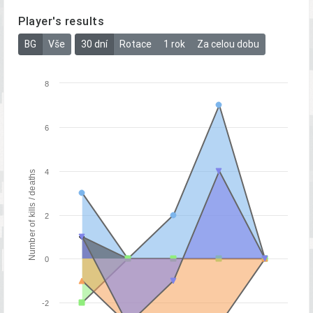
Player's results
BG
Vše
30 dní
Rotace
1 rok
Za celou dobu
8
6
4
Number of kills / deaths
2
0
-2