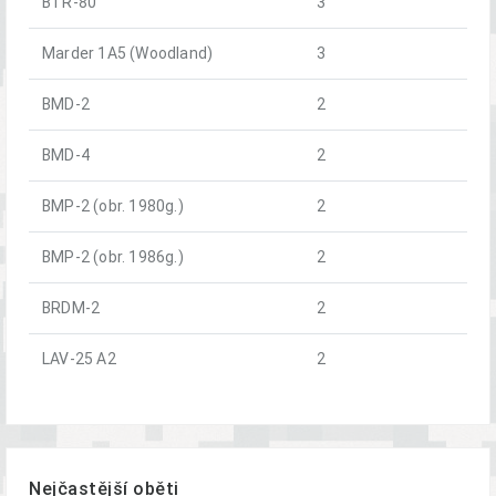
BTR-80
3
Marder 1A5 (Woodland)
3
BMD-2
2
BMD-4
2
BMP-2 (obr. 1980g.)
2
BMP-2 (obr. 1986g.)
2
BRDM-2
2
LAV-25 A2
2
Nejčastější oběti