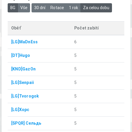
BG
Vše
30 dní
Rotace
1 rok
Za celou dobu
Oběť
Počet zabití
[LG]MaDnEss
6
[DT]Hugo
5
[KND]GazOn
5
[LG]Senpaii
5
[LG]Tvorogok
5
[LG]Xopc
5
[SPQR] Сельдь
5