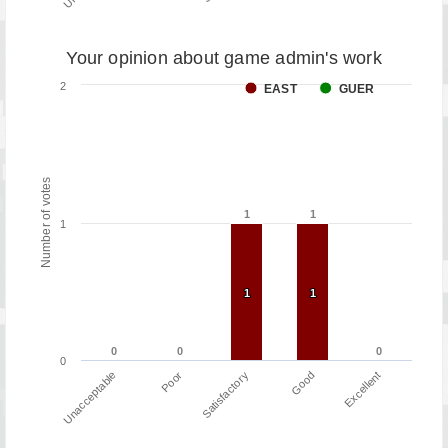
Your opinion about game admin's work
2
EAST
GUER
Number of votes
1
1
1
1
1
1
1
1
1
0
0
0
0
0
0
0
Poor
Unacceptable
Excellent
Good
Satisfactory