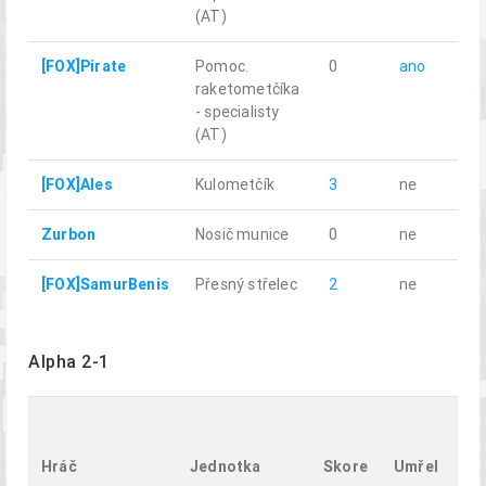
(AT)
[FOX]Pirate
Pomoc.
0
ano
3.
raketometčíka
- specialisty
(AT)
[FOX]Ales
Kulometčík
3
ne
7.
Zurbon
Nosič munice
0
ne
7.
[FOX]SamurBenis
Přesný střelec
2
ne
7.
Alpha 2-1
Ur
vz
Hráč
Jednotka
Skore
Umřel
k