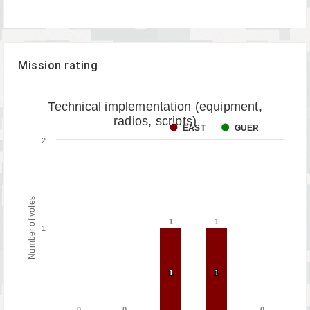
Mission rating
Technical implementation (equipment,
radios, scripts)
EAST
GUER
2
Number of votes
1
1
1
1
1
1
1
1
1
0
0
0
0
0
0