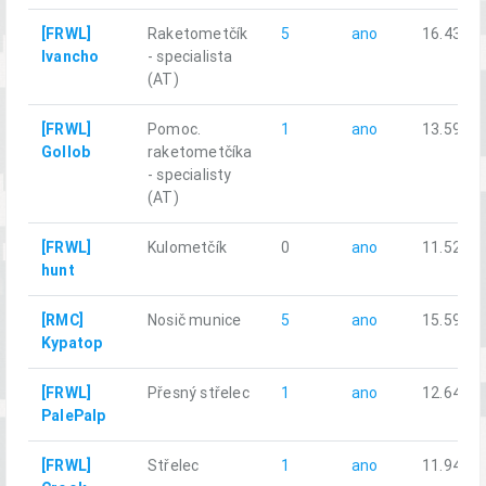
[FRWL]
Raketometčík
5
ano
16.43
Ivancho
- specialista
(AT)
[FRWL]
Pomoc.
1
ano
13.59
Gollob
raketometčíka
- specialisty
(AT)
[FRWL]
Kulometčík
0
ano
11.52
hunt
[RMC]
Nosič munice
5
ano
15.59
Kypatop
[FRWL]
Přesný střelec
1
ano
12.64
PalePalp
[FRWL]
Střelec
1
ano
11.94