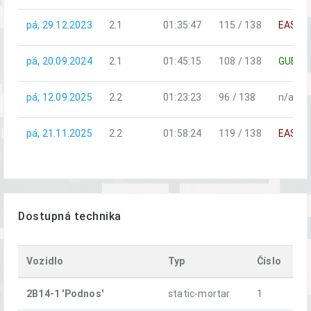
pá, 29.12.2023
2.1
01:35:47
115 / 138
EAST
pá, 20.09.2024
2.1
01:45:15
108 / 138
GUER
pá, 12.09.2025
2.2
01:23:23
96 / 138
n/a
pá, 21.11.2025
2.2
01:58:24
119 / 138
EAST
Dostupná technika
Vozidlo
Typ
Číslo
2B14-1 'Podnos'
static-mortar
1