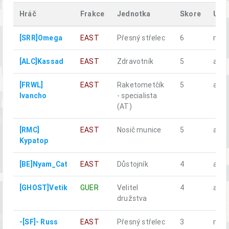
Hráč
Frakce
Jednotka
Skore
Umř
[SRR]Omega
EAST
Přesný střelec
6
ne
[ALC]Kassad
EAST
Zdravotník
5
ano
[FRWL]
EAST
Raketometčík
5
ano
Ivancho
- specialista
(AT)
[RMC]
EAST
Nosič munice
5
ano
Kypatop
[BE]Nyam_Cat
EAST
Důstojník
4
ano
[GHOST]Vetik
GUER
Velitel
4
ano
družstva
-[SF]- Russ
EAST
Přesný střelec
3
ne