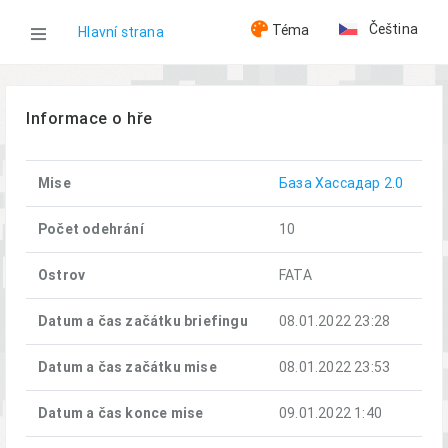
Čeština
Téma
Hlavní strana
WOG
Informace o hře
Hry
Mise
База Хассадар 2.0
База Хассадар (08.01.2022)
Počet odehrání
10
Ostrov
FATA
Datum a čas začátku briefingu
08.01.2022 23:28
Datum a čas začátku mise
08.01.2022 23:53
Datum a čas konce mise
09.01.2022 1:40