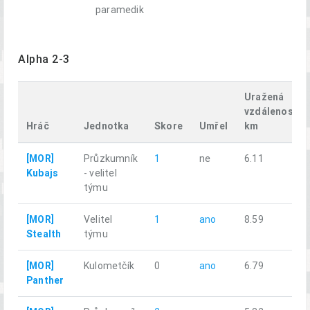
paramedik
Alpha 2-3
Uražená
vzdálenost,
Hráč
Jednotka
Skore
Umřel
km
[MOR]
Průzkumník
1
ne
6.11
Kubajs
- velitel
týmu
[MOR]
Velitel
1
ano
8.59
Stealth
týmu
[MOR]
Kulometčík
0
ano
6.79
Panther