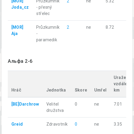
[MOR]
Průzkumník
2
ne
5.32
Joda_cz
- přesný
střelec
[MOR]
Průzkumník
2
ne
8.72
Aja
-
paramedik
Альфа 2-6
Uražená
vzdálenos
Hráč
Jednotka
Skore
Umřel
km
[BE]Darchrow
Velitel
0
ne
7.01
družstva
Greid
Zdravotník
0
ne
3.35