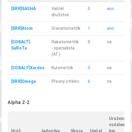
[SRR]SASHA
Velitel
0
ano
4.
družstva
[SRR]Atom
Granátometčík
1
ano
5.
[COBALT]
Raketometčík
0
ne
4.
SuRoTa
- specialista
(AT)
[COBALT]Xardas
Kulometčík
0
ne
3.
[SRR]Omega
Přesný střelec
6
ne
8.
Alpha 2-2
Uražená
vzdálenost
Hráč
Jednotka
Skore
Umřel
km