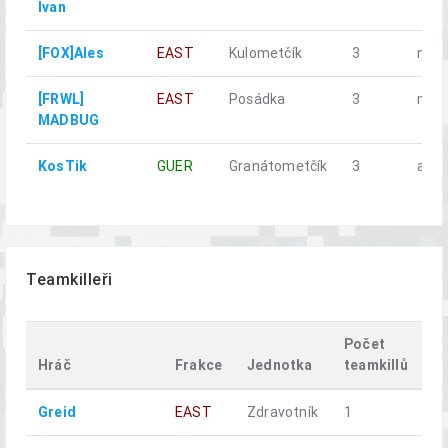
Ivan
[FOX]Ales
EAST
Kulometčík
3
ne
[FRWL]
EAST
Posádka
3
ne
MADBUG
KosTik
GUER
Granátometčík
3
ano
Teamkilleři
Počet
Hráč
Frakce
Jednotka
teamkillů
U
Greid
EAST
Zdravotník
1
n