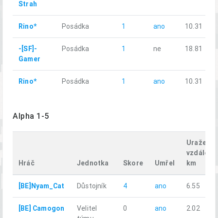
Strah
Rino*
Posádka
1
ano
10.31
-[SF]-
Posádka
1
ne
18.81
Gamer
Rino*
Posádka
1
ano
10.31
Alpha 1-5
Uražená
vzdáleno
Hráč
Jednotka
Skore
Umřel
km
[BE]Nyam_Cat
Důstojník
4
ano
6.55
[BE] Camogon
Velitel
0
ano
2.02