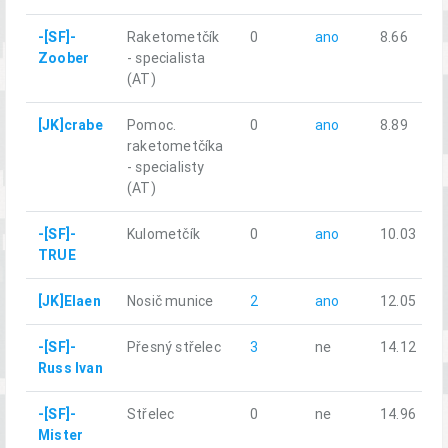
-[SF]-
Raketometčík
0
ano
8.66
Zoober
- specialista
(AT)
[JK]crabe
Pomoc.
0
ano
8.89
raketometčíka
- specialisty
(AT)
-[SF]-
Kulometčík
0
ano
10.03
TRUE
[JK]Elaen
Nosič munice
2
ano
12.05
-[SF]-
Přesný střelec
3
ne
14.12
Russ Ivan
-[SF]-
Střelec
0
ne
14.96
Mister