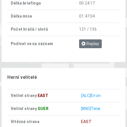
Délka briefingu
00:24:17
Délka mise
01:47:04
Počet hráčů / slotů
121 / 136
Podívat se na záznam
Replay
Herní velitelé
Velitel strany
EAST
[ALC]Erron
Velitel strany
GUER
[KND]Telar
Vítězná strana
EAST