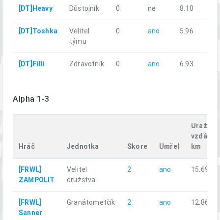
[DT]Heavy
Důstojník
0
ne
8.10
[DT]Toshka
Velitel
0
ano
5.96
týmu
[DT]Filli
Zdravotník
0
ano
6.93
Alpha 1-3
Uražená
vzdálen
Hráč
Jednotka
Skore
Umřel
km
[FRWL]
Velitel
2
ano
15.69
ZAMPOLIT
družstva
[FRWL]
Granátometčík
2
ano
12.86
Sanner