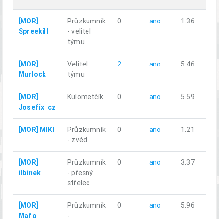
[MOR]
Průzkumník
0
ano
1.36
Spreekill
- velitel
týmu
[MOR]
Velitel
2
ano
5.46
Murlock
týmu
[MOR]
Kulometčík
0
ano
5.59
Josefix_cz
[MOR] MIKI
Průzkumník
0
ano
1.21
- zvěd
[MOR]
Průzkumník
0
ano
3.37
ilbinek
- přesný
střelec
[MOR]
Průzkumník
0
ano
5.96
Mafo
-