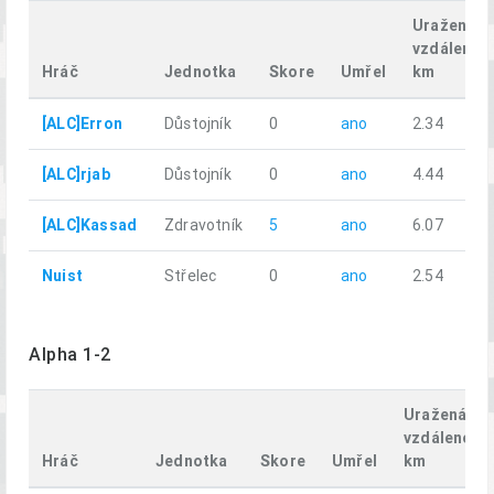
Uražená
vzdálenost
Hráč
Jednotka
Skore
Umřel
km
[ALC]Erron
Důstojník
0
ano
2.34
[ALC]rjab
Důstojník
0
ano
4.44
[ALC]Kassad
Zdravotník
5
ano
6.07
Nuist
Střelec
0
ano
2.54
Alpha 1-2
Uražená
vzdálenost,
Hráč
Jednotka
Skore
Umřel
km