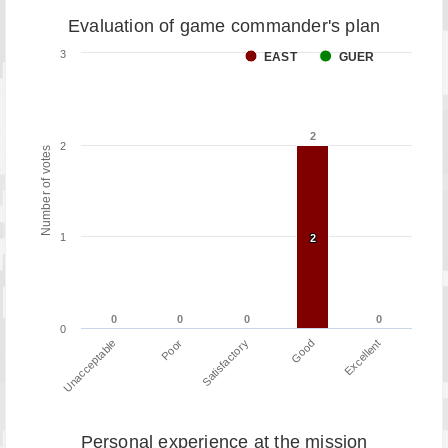
Evaluation of game commander's plan
3
EAST
GUER
2
2
2
Number of votes
1
2
2
0
0
0
0
0
0
0
0
0
Poor
Unacceptable
Excellent
Good
Satisfactory
Personal experience at the mission