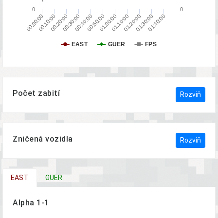
0
0
01:10:00
01:30:00
00:10:00
00:30:00
00:50:00
01:20:00
01:40:00
00:40:00
01:00:00
00:00:00
00:20:00
EAST
GUER
FPS
Počet zabití
Rozviň
Zničená vozidla
Rozviň
EAST
GUER
Alpha 1-1