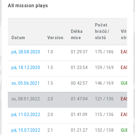
All mission plays
Počet
Délka
hráčů /
Vítězn
Datum
Version
mise
slotů
strana
pá, 28.08.2020
1.0
01:29:37
175 / 186
EAST
pá, 18.12.2020
1.5
01:23:54
159 / 169
EAST
so, 05.06.2021
1.5
00:42:57
146 / 169
GUER
so, 08.01.2022
2.0
01:47:04
121 / 136
EAST
pá, 11.02.2022
2.0
01:41:09
115 / 136
EAST
pá, 15.07.2022
2.1
01:21:27
132 / 138
GUER