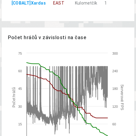
[COBALT]Xardas
EAST
Kulometčík
1
n
Počet hráčů v závislosti na čase
75
300
60
240
Serverové FPS
45
180
Počet hráčů
30
120
15
60