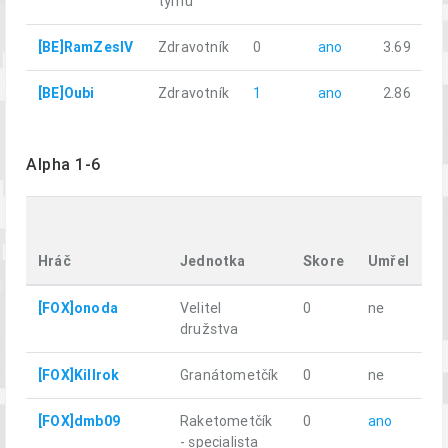
týmu
[BE]RamZesIV
Zdravotník
0
ano
3.69
[BE]Oubi
Zdravotník
1
ano
2.86
Alpha 1-6
U
vz
Hráč
Jednotka
Skore
Umřel
k
[FOX]onoda
Velitel
0
ne
6.
družstva
[FOX]Killrok
Granátometčík
0
ne
5.
[FOX]dmb09
Raketometčík
0
ano
5.
- specialista