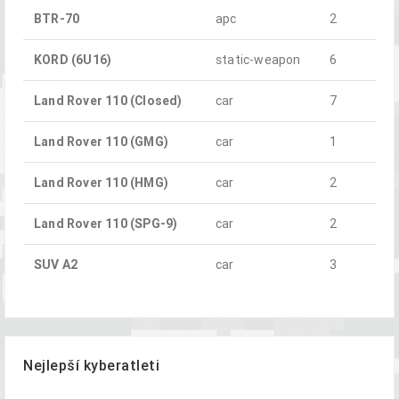
BTR-70
apc
2
KORD (6U16)
static-weapon
6
Land Rover 110 (Closed)
car
7
Land Rover 110 (GMG)
car
1
Land Rover 110 (HMG)
car
2
Land Rover 110 (SPG-9)
car
2
SUV A2
car
3
Nejlepší kyberatleti