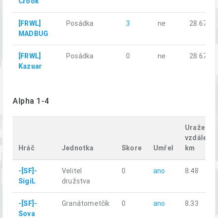
Crook
[FRWL]
Posádka
3
ne
28.67
MADBUG
[FRWL]
Posádka
0
ne
28.67
Kazuar
Alpha 1-4
Uražená
vzdálenos
Hráč
Jednotka
Skore
Umřel
km
-[SF]-
Velitel
0
ano
8.48
SigiL
družstva
-[SF]-
Granátometčík
0
ano
8.33
Sova