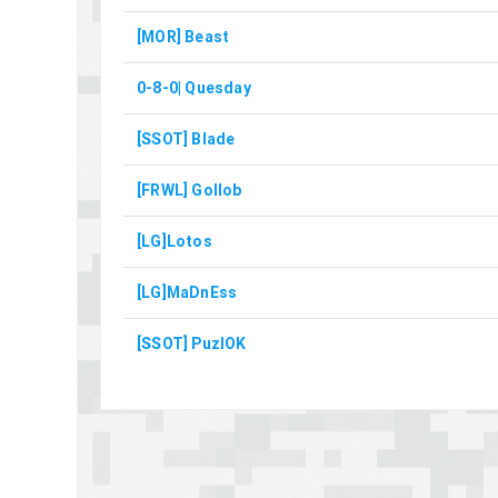
[MOR] Beast
0-8-0| Quesday
[SSOT] Blade
[FRWL] Gollob
[LG]Lotos
[LG]MaDnEss
[SSOT] PuzlOK