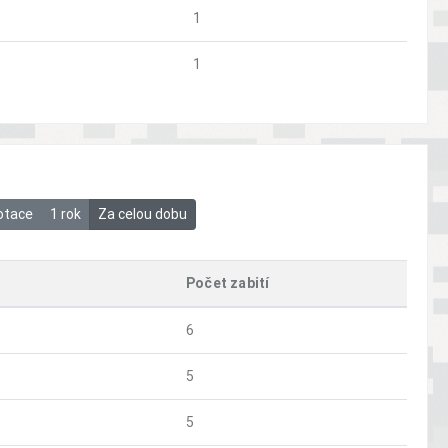
1
1
otace
1 rok
Za celou dobu
Počet zabití
6
5
5