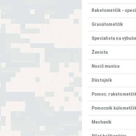
Raketometčík - speci
Granátometčík
Specialista na výbušn
Ženista
Nosič munice
Důstojník
Pomoc. raketometčíka
Pomocník kulometčí
Mechanik