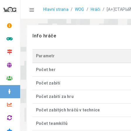
Statistics
Hlavní strana
WOG
Hráči
[A+]СТАРЫЙ
Info hráče
Parametr
Počet her
Počet zabití
Počet zabití za hru
Počet zabitých hráčů v technice
Počet teamkillů