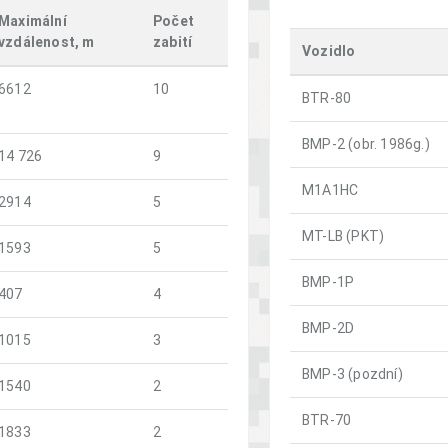
Maximální
Počet
vzdálenost, m
zabití
Vozidlo
6612
10
BTR-80
BMP-2 (obr. 1986g.)
14 726
9
M1A1HC
2914
5
MT-LB (PKT)
1593
5
BMP-1P
407
4
BMP-2D
1015
3
BMP-3 (pozdní)
1540
2
BTR-70
1833
2