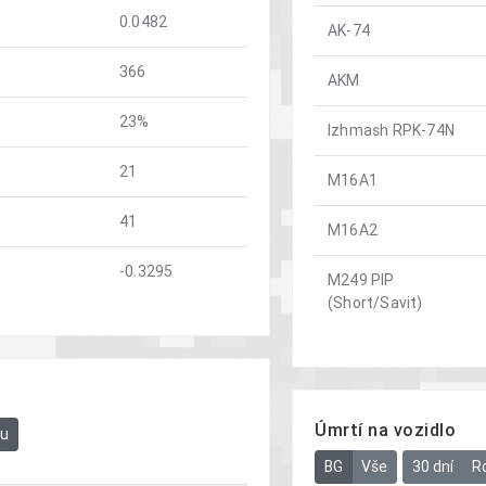
0.0482
AK-74
366
AKM
23%
Izhmash RPK-74N
21
M16A1
41
M16A2
-0.3295
M249 PIP
(Short/Savit)
Úmrtí na vozidlo
bu
BG
Vše
30 dní
R