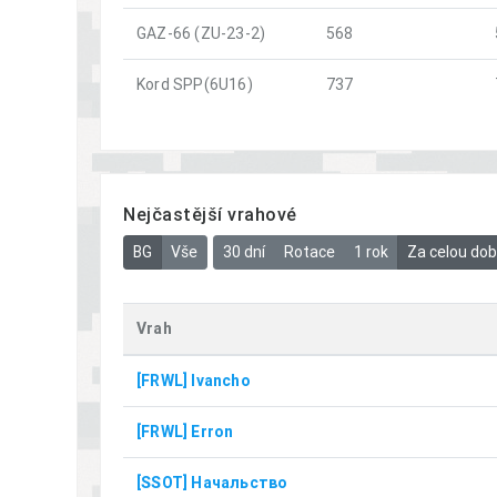
GAZ-66 (ZU-23-2)
568
Kord SPP(6U16)
737
Nejčastější vrahové
BG
Vše
30 dní
Rotace
1 rok
Za celou do
Vrah
[FRWL] Ivancho
[FRWL] Erron
[SSOT] Начальство