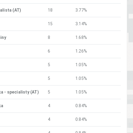
alista (AT)
18
3.77%
15
3.14%
iny
8
1.68%
6
1.26%
5
1.05%
5
1.05%
 - specialisty (AT)
5
1.05%
ka
4
0.84%
4
0.84%