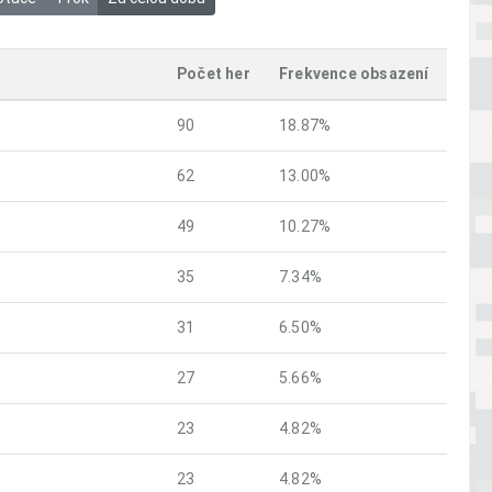
Počet her
Frekvence obsazení
90
18.87%
62
13.00%
49
10.27%
35
7.34%
31
6.50%
27
5.66%
23
4.82%
23
4.82%