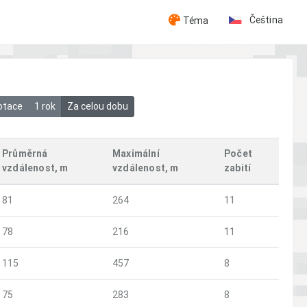
Čeština
Téma
otace
1 rok
Za celou dobu
Průměrná
Maximální
Počet
vzdálenost, m
vzdálenost, m
zabití
81
264
11
78
216
11
115
457
8
75
283
8