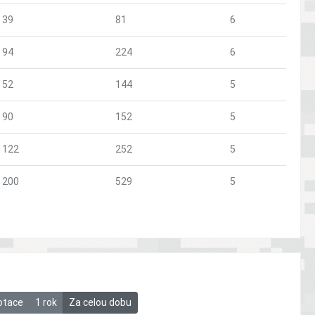
39
81
6
94
224
6
52
144
5
90
152
5
122
252
5
200
529
5
otace
1 rok
Za celou dobu