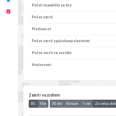
Počet teamkillu za hru
Počet smrtí
Přeživnost
Počet smrtí způsobený vlastními
Počet smrtí ve vozidle
Hodnocení
Zabití vozidlem
BG
Vše
30 dní
Rotace
1 rok
Za celou do