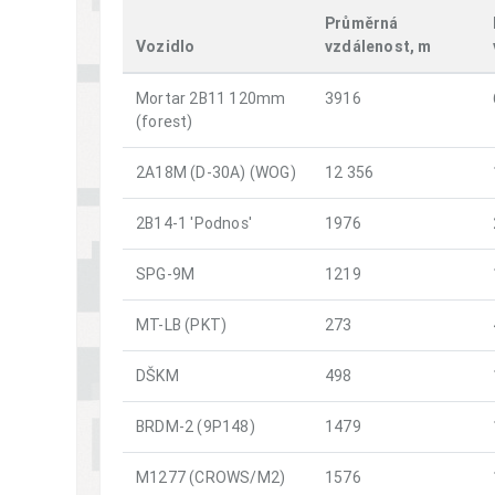
Průměrná
Vozidlo
vzdálenost, m
Mortar 2B11 120mm
3916
(forest)
2A18M (D-30A) (WOG)
12 356
2B14-1 'Podnos'
1976
SPG-9M
1219
MT-LB (PKT)
273
DŠKM
498
BRDM-2 (9P148)
1479
M1277 (CROWS/M2)
1576