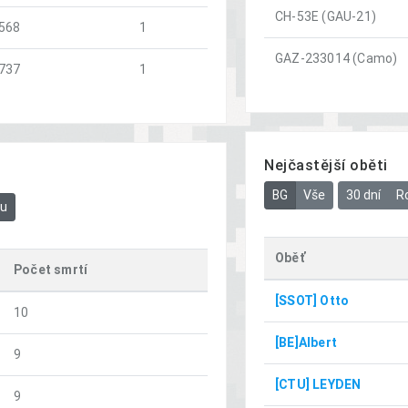
CH-53E (GAU-21)
568
1
GAZ-233014 (Camo)
737
1
Nejčastější oběti
BG
Vše
30 dní
R
bu
Oběť
Počet smrtí
[SSOT] Otto
10
[BE]Albert
9
[CTU] LEYDEN
9