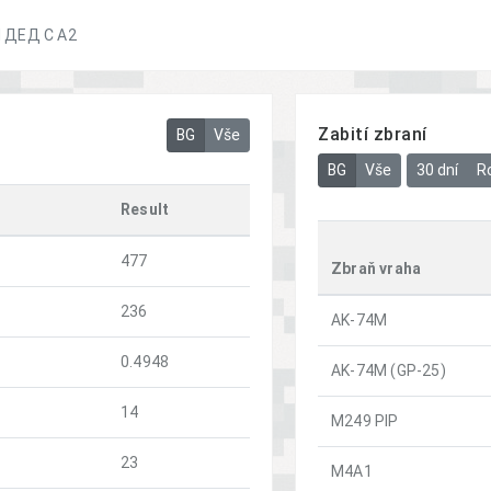
 ДЕД С А2
Zabití zbraní
BG
Vše
BG
Vše
30 dní
R
Result
477
Zbraň vraha
236
AK-74M
0.4948
AK-74M (GP-25)
14
M249 PIP
23
M4A1