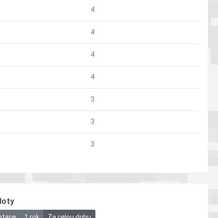
4
4
4
4
3
3
3
loty
otace
1 rok
Za celou dobu