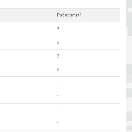
Počet smrtí
3
2
2
2
1
1
1
1