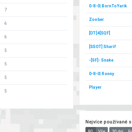
0-8-0| BornToYarik
7
Zoober
6
[DT]4[SQF]
6
[SSOT] Sharif
5
-[SF]- Snake
5
0-8-0| Ronny
5
Player
5
Nejvíce používané s
BG
Vše
30 dní
R