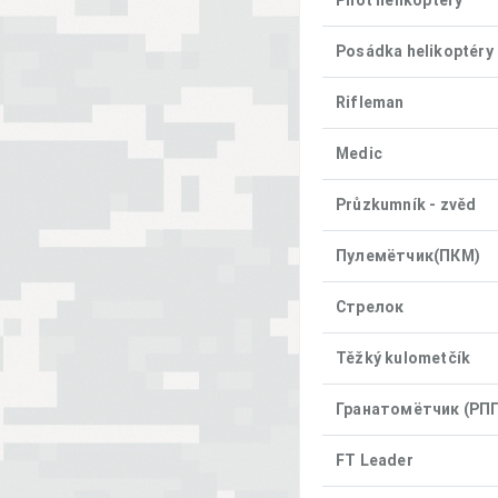
Pilot helikoptéry
Posádka helikoptéry
Rifleman
Medic
Průzkumník - zvěd
Пулемётчик(ПКM)
Стрелок
Těžký kulometčík
Гранатомётчик (РПГ
FT Leader