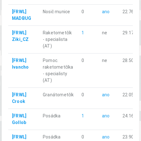
[FRWL]
Nosič munice
0
ano
22.76
MADBUG
[FRWL]
Raketometčík
1
ne
29.17
Ziki_CZ
- specialista
(AT)
[FRWL]
Pomoc.
0
ne
28.50
Ivancho
raketometčíka
- specialisty
(AT)
[FRWL]
Granátometčík
0
ano
22.05
Crook
[FRWL]
Posádka
1
ano
24.16
Gollob
[FRWL]
Posádka
0
ano
23.90