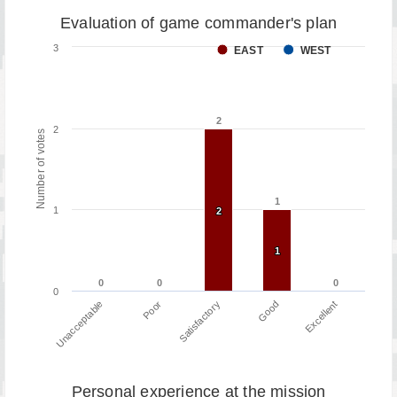
Evaluation of game commander's plan
3
EAST
WEST
2
2
2
Number of votes
1
1
1
2
2
1
1
0
0
0
0
0
0
0
Poor
Unacceptable
Excellent
Good
Satisfactory
Personal experience at the mission