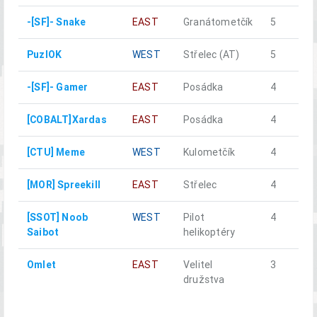
-[SF]- Snake
EAST
Granátometčík
5
PuzlOK
WEST
Střelec (AT)
5
-[SF]- Gamer
EAST
Posádka
4
[COBALT]Xardas
EAST
Posádka
4
[CTU] Meme
WEST
Kulometčík
4
[MOR] Spreekill
EAST
Střelec
4
[SSOT] Noob
WEST
Pilot
4
Saibot
helikoptéry
Omlet
EAST
Velitel
3
družstva