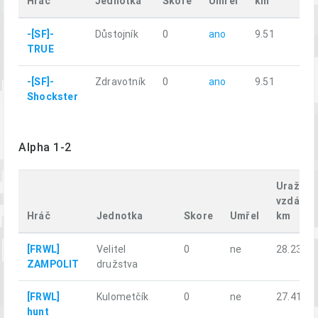
Hráč
Jednotka
Skore
Umřel
km
-[SF]-
Důstojník
0
ano
9.51
TRUE
-[SF]-
Zdravotník
0
ano
9.51
Shockster
Alpha 1-2
Uražená
vzdálen
Hráč
Jednotka
Skore
Umřel
km
[FRWL]
Velitel
0
ne
28.23
ZAMPOLIT
družstva
[FRWL]
Kulometčík
0
ne
27.41
hunt