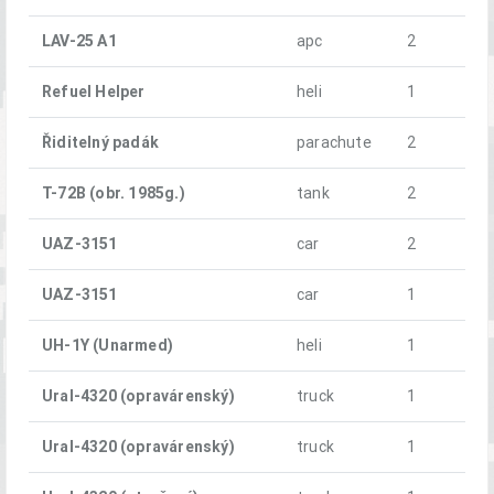
LAV-25 A1
apc
2
Refuel Helper
heli
1
Řiditelný padák
parachute
2
T-72B (obr. 1985g.)
tank
2
UAZ-3151
car
2
UAZ-3151
car
1
UH-1Y (Unarmed)
heli
1
Ural-4320 (opravárenský)
truck
1
Ural-4320 (opravárenský)
truck
1