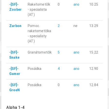
-[SF]-
Raketometčík
0
ano
10.25
Zoober
- specialista
(AT)
Zurbon
Pomoc.
2
ne
13.29
raketometčíka
- specialisty
(AT)
-[SF]-
Granátometčík
5
ano
15.22
Snake
-[SF]-
Posádka
4
ano
12.90
Gamer
-[SF]-
Posádka
0
ano
12.84
GreeN
Alpha 1-4