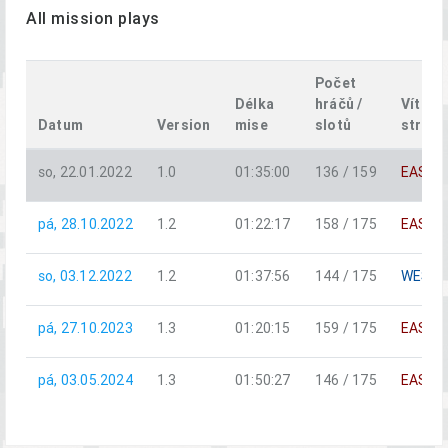
All mission plays
Počet
Délka
hráčů /
Vítězn
Datum
Version
mise
slotů
strana
so, 22.01.2022
1.0
01:35:00
136 / 159
EAST
pá, 28.10.2022
1.2
01:22:17
158 / 175
EAST
so, 03.12.2022
1.2
01:37:56
144 / 175
WEST
pá, 27.10.2023
1.3
01:20:15
159 / 175
EAST
pá, 03.05.2024
1.3
01:50:27
146 / 175
EAST