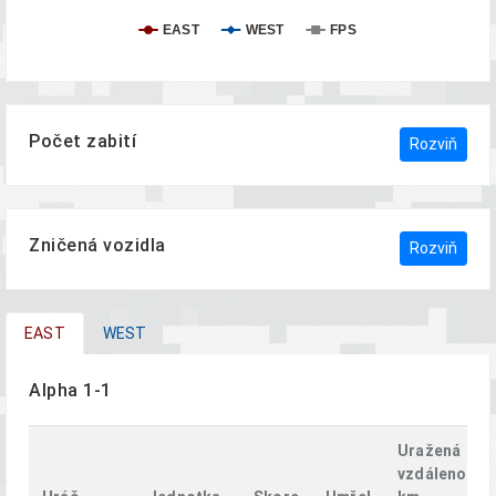
EAST
WEST
FPS
Počet zabití
Rozviň
Zničená vozidla
Rozviň
EAST
WEST
Alpha 1-1
Uražená
vzdálenost,