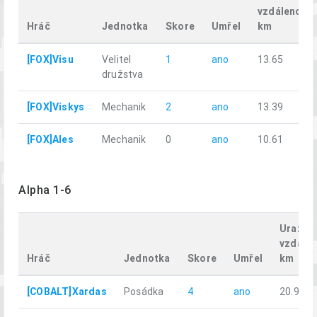
vzdálenost,
Hráč
Jednotka
Skore
Umřel
km
[FOX]Visu
Velitel
1
ano
13.65
družstva
[FOX]Viskys
Mechanik
2
ano
13.39
[FOX]Ales
Mechanik
0
ano
10.61
Alpha 1-6
Uražen
vzdálen
Hráč
Jednotka
Skore
Umřel
km
[COBALT]Xardas
Posádka
4
ano
20.93