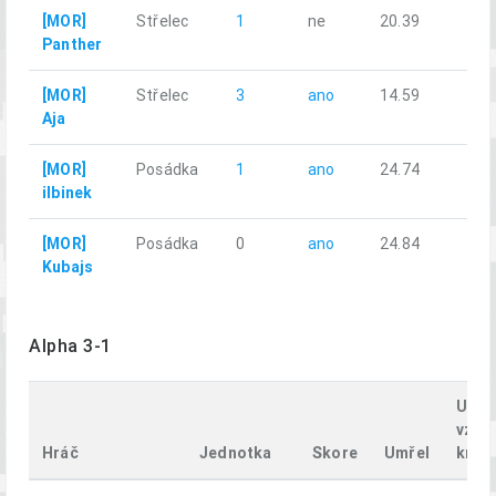
[MOR]
Střelec
1
ne
20.39
Panther
[MOR]
Střelec
3
ano
14.59
Aja
[MOR]
Posádka
1
ano
24.74
ilbinek
[MOR]
Posádka
0
ano
24.84
Kubajs
Alpha 3-1
Uraž
vzdá
Hráč
Jednotka
Skore
Umřel
km