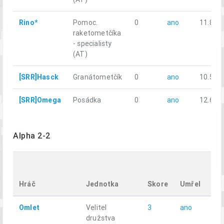
Rino*
Pomoc.
0
ano
11.88
raketometčíka
- specialisty
(AT)
[SRR]Hasck
Granátometčík
0
ano
10.58
[SRR]Omega
Posádka
0
ano
12.65
Alpha 2-2
Ur
vzd
Hráč
Jednotka
Skore
Umřel
km
Omlet
Velitel
3
ano
10.
družstva