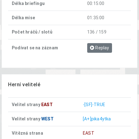
Délka briefingu
00:15:00
Délka mise
01:35:00
Počet hráčů / slotů
136 / 159
Podívat se na záznam
Replay
Herní velitelé
Velitel strany
EAST
-[SF]-TRUE
Velitel strany
WEST
[A+]pika4ytka
Vítězná strana
EAST