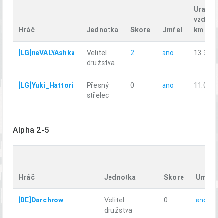
Uražen
vzdále
Hráč
Jednotka
Skore
Umřel
km
[LG]neVALYAshka
Velitel
2
ano
13.35
družstva
[LG]Yuki_Hattori
Přesný
0
ano
11.02
střelec
Alpha 2-5
Hráč
Jednotka
Skore
Umřel
[BE]Darchrow
Velitel
0
ano
družstva