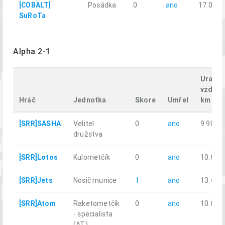
[COBALT]
Posádka
0
ano
17.02
SuRoTa
Alpha 2-1
Uraže
vzdále
Hráč
Jednotka
Skore
Umřel
km
[SRR]SASHA
Velitel
0
ano
9.90
družstva
[SRR]Lotos
Kulometčík
0
ano
10.67
[SRR]Jets
Nosič munice
1
ano
13.46
[SRR]Atom
Raketometčík
0
ano
10.67
- specialista
(AT)