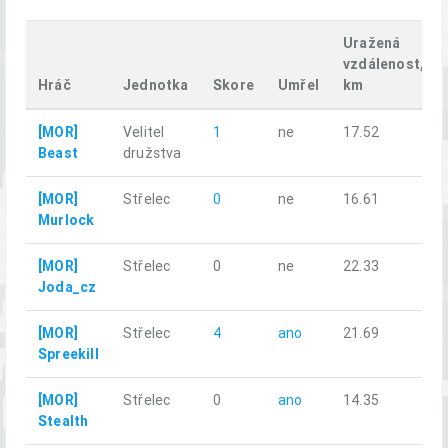
Uražená
vzdálenost,
Hráč
Jednotka
Skore
Umřel
km
[MOR]
Velitel
1
ne
17.52
Beast
družstva
[MOR]
Střelec
0
ne
16.61
Murlock
[MOR]
Střelec
0
ne
22.33
Joda_cz
[MOR]
Střelec
4
ano
21.69
Spreekill
[MOR]
Střelec
0
ano
14.35
Stealth