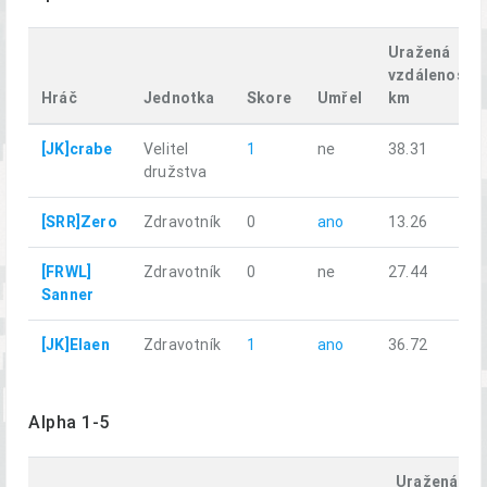
Uražená
vzdálenost,
Hráč
Jednotka
Skore
Umřel
km
[JK]crabe
Velitel
1
ne
38.31
družstva
[SRR]Zero
Zdravotník
0
ano
13.26
[FRWL]
Zdravotník
0
ne
27.44
Sanner
[JK]Elaen
Zdravotník
1
ano
36.72
Alpha 1-5
Uražená