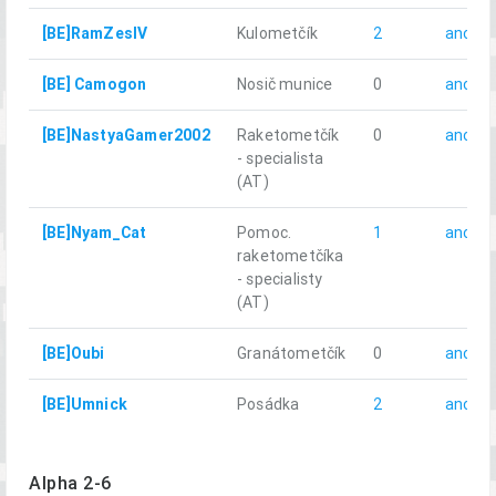
[BE]RamZesIV
Kulometčík
2
ano
[BE] Camogon
Nosič munice
0
ano
[BE]NastyaGamer2002
Raketometčík
0
ano
- specialista
(AT)
[BE]Nyam_Cat
Pomoc.
1
ano
raketometčíka
- specialisty
(AT)
[BE]Oubi
Granátometčík
0
ano
[BE]Umnick
Posádka
2
ano
Alpha 2-6