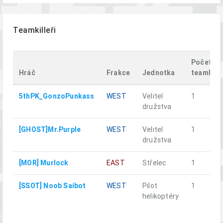
Teamkilleři
Počet
Hráč
Frakce
Jednotka
teamkillů
5thPK_GonzoPunkass
WEST
Velitel
1
družstva
[GHOST]Mr.Purple
WEST
Velitel
1
družstva
[MOR] Murlock
EAST
Střelec
1
[SSOT] Noob Saibot
WEST
Pilot
1
helikoptéry