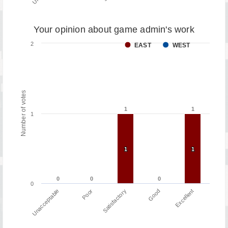
Your opinion about game admin's work
2
EAST
WEST
Number of votes
1
1
1
1
1
1
1
1
1
0
0
0
0
0
0
0
Poor
Unacceptable
Excellent
Good
Satisfactory