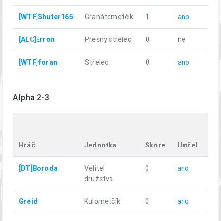
[WTF]Shuter165
Granátometčík
1
ano
11.
[ALC]Erron
Přesný střelec
0
ne
35.
[WTF]foran
Střelec
0
ano
10.
Alpha 2-3
Ur
vzd
Hráč
Jednotka
Skore
Umřel
km
[DT]Boroda
Velitel
0
ano
10.
družstva
Greid
Kulometčík
0
ano
10.