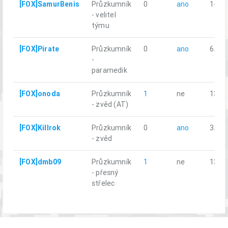
[FOX]SamurBenis
Průzkumník
0
ano
14.45
- velitel
týmu
[FOX]Pirate
Průzkumník
0
ano
6.63
-
paramedik
[FOX]onoda
Průzkumník
1
ne
13.71
- zvěd (AT)
[FOX]Killrok
Průzkumník
0
ano
3.19
- zvěd
[FOX]dmb09
Průzkumník
1
ne
13.93
- přesný
střelec