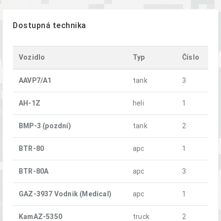
Dostupná technika
Vozidlo
Typ
Číslo
AAVP7/A1
tank
3
AH-1Z
heli
1
BMP-3 (pozdní)
tank
2
BTR-80
apc
1
BTR-80A
apc
3
GAZ-3937 Vodnik (Medical)
apc
1
KamAZ-5350
truck
2