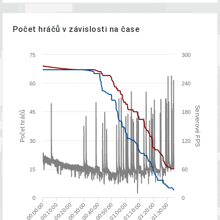
Počet hráčů v závislosti na čase
75
300
60
240
Serverové FPS
45
180
Počet hráčů
30
120
15
60
0
0
00:10:00
00:20:00
00:30:00
00:40:00
00:50:00
01:00:00
01:10:00
01:20:00
01:30:00
00:00:00