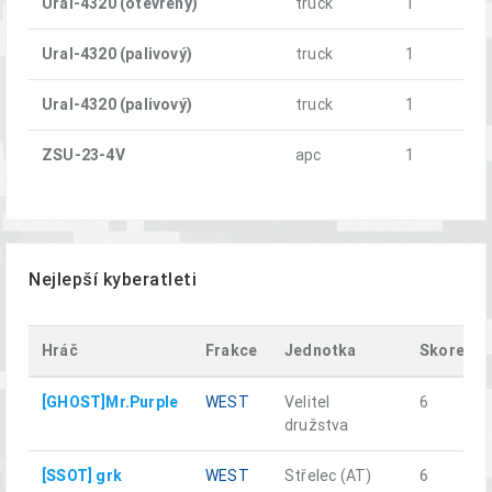
Ural-4320 (otevřený)
truck
1
Ural-4320 (palivový)
truck
1
Ural-4320 (palivový)
truck
1
ZSU-23-4V
apc
1
Nejlepší kyberatleti
Hráč
Frakce
Jednotka
Skore
[GHOST]Mr.Purple
WEST
Velitel
6
družstva
[SSOT] grk
WEST
Střelec (AT)
6