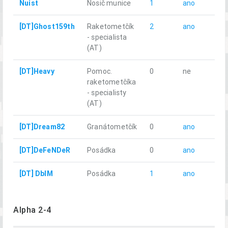
Nuist
Nosič munice
1
ano
10.
[DT]Ghost159th
Raketometčík
2
ano
13.
- specialista
(AT)
[DT]Heavy
Pomoc.
0
ne
12.
raketometčíka
- specialisty
(AT)
[DT]Dream82
Granátometčík
0
ano
10.
[DT]DeFeNDeR
Posádka
0
ano
9.8
[DT] DblM
Posádka
1
ano
9.6
Alpha 2-4