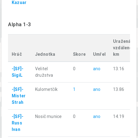
Kazuar
Alpha 1-3
Uražená
vzdálenost
Hráč
Jednotka
Skore
Umřel
km
-[SF]-
Velitel
0
ano
13.16
SigiL
družstva
-[SF]-
Kulometčík
1
ano
13.86
Mister
Strah
-[SF]-
Nosič munice
0
ano
14.19
Russ
Ivan