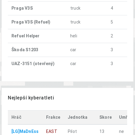
Praga V3S
truck
4
Praga V3S (Refuel)
truck
5
Refuel Helper
heli
2
Škoda S1203
car
3
UAZ-3151 (otevřený)
car
3
Nejlepší kyberatleti
Hráč
Frakce
Jednotka
Skore
Umřel
[LG]MaDnEss
EAST
Pilot
13
ne