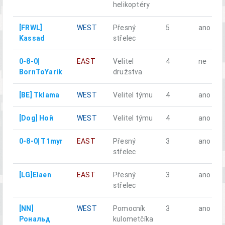
helikoptéry
[FRWL]
WEST
Přesný
5
ano
Kassad
střelec
0-8-0|
EAST
Velitel
4
ne
BornToYarik
družstva
[BE] Tklama
WEST
Velitel týmu
4
ano
[Dog] Ной
WEST
Velitel týmu
4
ano
0-8-0| T1myr
EAST
Přesný
3
ano
střelec
[LG]Elaen
EAST
Přesný
3
ano
střelec
[NN]
WEST
Pomocník
3
ano
Рональд
kulometčíka