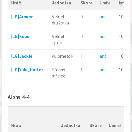
Hráč
Jednotka
Skore
Umřel
km
[LG]Arcued
Velitel
0
ano
10.79
družstva
[LG]Xopc
Velitel
0
ano
10.21
týmu
[LG]Jackie
Kulometčík
1
ano
10.99
[LG]Yuki_Hattori
Přesný
1
ano
10.38
střelec
Alpha 4-4
U
v
Hráč
Jednotka
Skore
Umřel
k