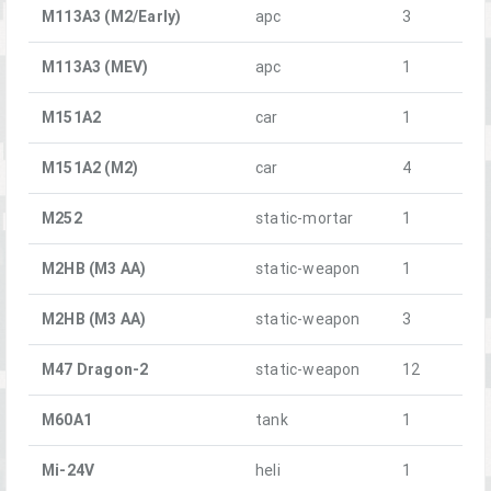
M113A3 (M2/Early)
apc
3
M113A3 (MEV)
apc
1
M151A2
car
1
M151A2 (M2)
car
4
M252
static-mortar
1
M2HB (M3 AA)
static-weapon
1
M2HB (M3 AA)
static-weapon
3
M47 Dragon-2
static-weapon
12
M60A1
tank
1
Mi-24V
heli
1