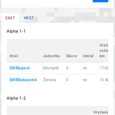
EAST
WEST
Alpha 1-1
Uražená
vzdáleno
Hráč
Jednotka
Skore
Umřel
km
[SRR]egech
Důstojník
0
ne
17.83
[SRR]kabanchik
Ženista
0
ne
15.40
Alpha 1-2
Uražená