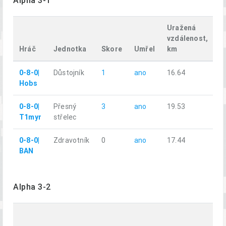
Alpha 3-1
Uražená
vzdálenost,
Hráč
Jednotka
Skore
Umřel
km
0-8-0|
Důstojník
1
ano
16.64
Hobs
0-8-0|
Přesný
3
ano
19.53
T1myr
střelec
0-8-0|
Zdravotník
0
ano
17.44
BAN
Alpha 3-2
U
vz