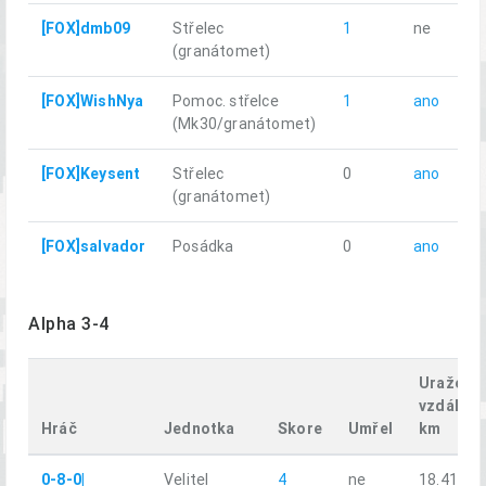
[FOX]dmb09
Střelec
1
ne
(granátomet)
[FOX]WishNya
Pomoc. střelce
1
ano
(Mk30/granátomet)
[FOX]Keysent
Střelec
0
ano
(granátomet)
[FOX]salvador
Posádka
0
ano
Alpha 3-4
Uražená
vzdáleno
Hráč
Jednotka
Skore
Umřel
km
0-8-0|
Velitel
4
ne
18.41