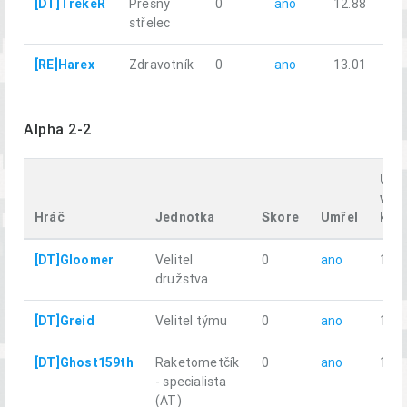
[DT]TrekeR
Přesný
0
ano
12.88
střelec
[RE]Harex
Zdravotník
0
ano
13.01
Alpha 2-2
Ura
vzdá
Hráč
Jednotka
Skore
Umřel
km
[DT]Gloomer
Velitel
0
ano
11.0
družstva
[DT]Greid
Velitel týmu
0
ano
10.9
[DT]Ghost159th
Raketometčík
0
ano
14.4
- specialista
(AT)