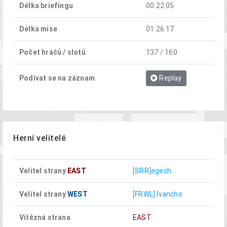
Délka briefingu
00:22:05
Délka mise
01:26:17
Počet hráčů / slotů
137 / 160
Podívat se na záznam
Replay
Herní velitelé
Velitel strany
EAST
[SRR]egech
Velitel strany
WEST
[FRWL] Ivancho
Vítězná strana
EAST