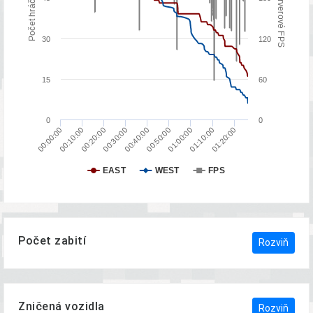
Serverové FPS
Počet hráčů
30
120
15
60
0
0
00:30:00
00:40:00
00:50:00
01:00:00
01:10:00
01:20:00
00:00:00
00:10:00
00:20:00
EAST
WEST
FPS
Počet zabití
Rozviň
Zničená vozidla
Rozviň