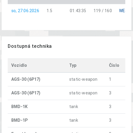
so, 27.06.2026
1.5
01:43:35
119 / 160
WEST
Dostupná technika
Vozidlo
Typ
Číslo
AGS-30 (6P17)
static-weapon
1
AGS-30 (6P17)
static-weapon
3
BMD-1K
tank
3
BMD-1P
tank
3