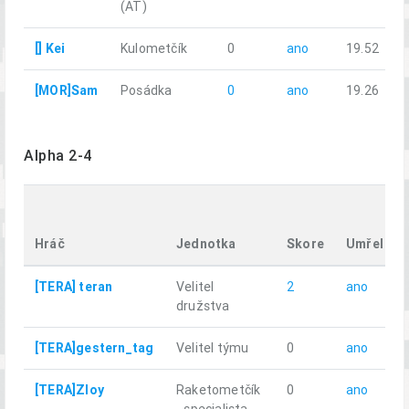
(AT)
[] Kei
Kulometčík
0
ano
19.52
[MOR]Sam
Posádka
0
ano
19.26
Alpha 2-4
Hráč
Jednotka
Skore
Umřel
[TERA] teran
Velitel
2
ano
družstva
[TERA]gestern_tag
Velitel týmu
0
ano
[TERA]Zloy
Raketometčík
0
ano