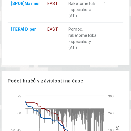
[SPQR]Marmur
EAST
Raketometčík
1
- specialista
(AT)
[TERA] Diper
EAST
Pomoc.
1
raketometčíka
- specialisty
(AT)
Počet hráčů v závislosti na čase
75
300
60
240
45
180