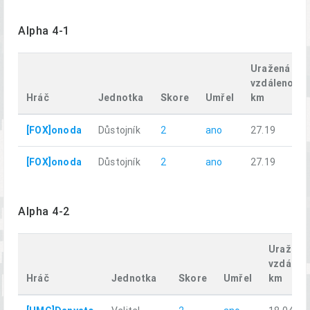
Alpha 4-1
Uražená
vzdálenost,
Hráč
Jednotka
Skore
Umřel
km
[FOX]onoda
Důstojník
2
ano
27.19
[FOX]onoda
Důstojník
2
ano
27.19
Alpha 4-2
Uražená
vzdáleno
Hráč
Jednotka
Skore
Umřel
km