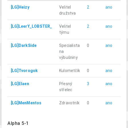
[LG]Heizy
Velitel
2
ano
1
družstva
[LG]LeerY_LOBSTER_
Velitel
2
ano
1
týmu
[LG]DarkSide
Specialista
0
ano
1
na
výbušniny
[LG]Tvorogok
Kulometčík
0
ano
1
[LG]Elaen
Přesný
3
ano
1
střelec
[LG]MenMentos
Zdravotník
0
ano
1
Alpha 5-1