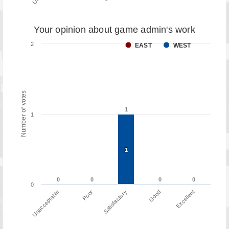
Your opinion about game admin's work
2
EAST
WEST
Number of votes
1
1
1
1
1
0
0
0
0
0
0
0
0
0
Poor
Unacceptable
Excellent
Good
Satisfactory