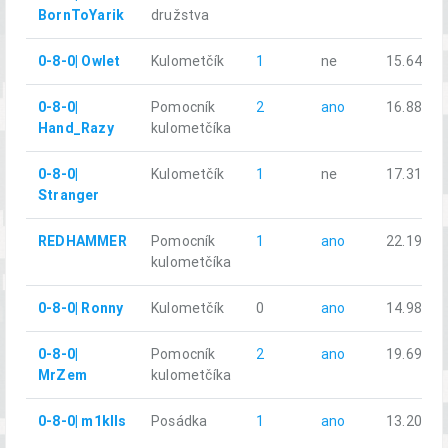
BornToYarik
družstva
0-8-0| Owlet
Kulometčík
1
ne
15.64
0-8-0|
Pomocník
2
ano
16.88
Hand_Razy
kulometčíka
0-8-0|
Kulometčík
1
ne
17.31
Stranger
REDHAMMER
Pomocník
1
ano
22.19
kulometčíka
0-8-0| Ronny
Kulometčík
0
ano
14.98
0-8-0|
Pomocník
2
ano
19.69
MrZem
kulometčíka
0-8-0| m1klls
Posádka
1
ano
13.20