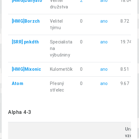
[HMG]Danyato
Velitel
2
ano
18.04
družstva
[HMG]Borzch
Velitel
0
ano
8.72
týmu
[SRR] pnkdth
Specialista
0
ano
19.74
na
výbušniny
[HMG]Mixonic
Kulometčík
0
ano
8.51
Atom
Přesný
0
ano
9.67
střelec
Alpha 4-3
Uraže
vzdále