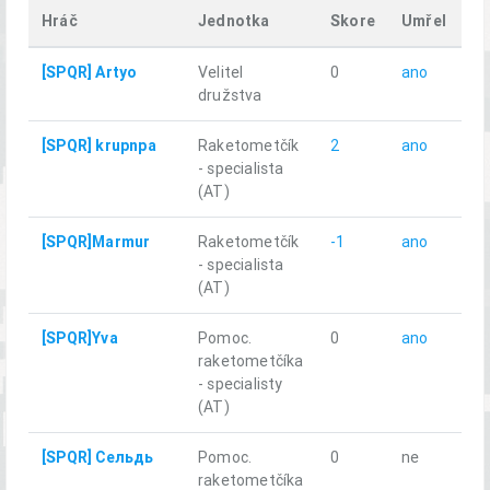
Hráč
Jednotka
Skore
Umřel
k
[SPQR] Artyo
Velitel
0
ano
13
družstva
[SPQR] krupnpa
Raketometčík
2
ano
14
- specialista
(AT)
[SPQR]Marmur
Raketometčík
-1
ano
10
- specialista
(AT)
[SPQR]Yva
Pomoc.
0
ano
0.
raketometčíka
- specialisty
(AT)
[SPQR] Сельдь
Pomoc.
0
ne
0
raketometčíka