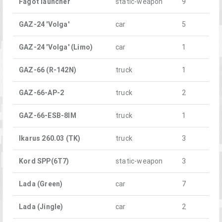
Fagot launcher
static-weapon
9
GAZ-24 'Volga'
car
5
GAZ-24 'Volga' (Limo)
car
1
GAZ-66 (R-142N)
truck
1
GAZ-66-AP-2
truck
2
GAZ-66-ESB-8IM
truck
1
Ikarus 260.03 (TK)
truck
3
Kord SPP(6T7)
static-weapon
3
Lada (Green)
car
7
Lada (Jingle)
car
2