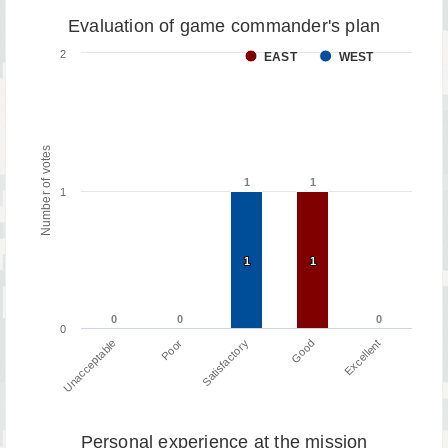
Evaluation of game commander's plan
2
EAST
WEST
Number of votes
1
1
1
1
1
1
1
1
1
0
0
0
0
0
0
0
Poor
Unacceptable
Excellent
Good
Satisfactory
Personal experience at the mission