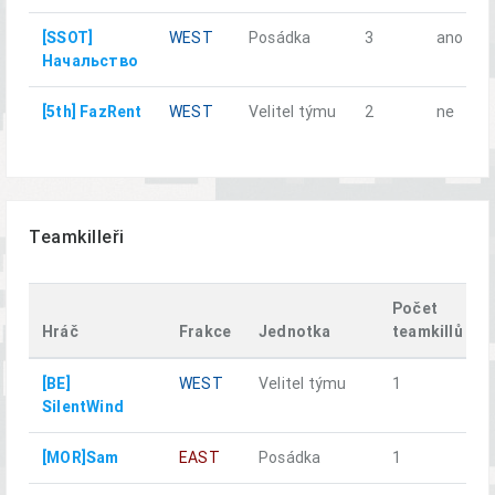
[SSOT]
WEST
Posádka
3
ano
Начальство
[5th] FazRent
WEST
Velitel týmu
2
ne
Teamkilleři
Počet
Hráč
Frakce
Jednotka
teamkillů
[BE]
WEST
Velitel týmu
1
SilentWind
[MOR]Sam
EAST
Posádka
1