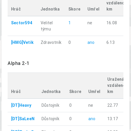
vzdálenost,
Hráč
Jednotka
Skore
Umřel
km
Sector594
Velitel
1
ne
16.08
týmu
[HMG]Vetik
Zdravotník
0
ano
6.13
Alpha 2-1
Uražená
vzdálenost
Hráč
Jednotka
Skore
Umřel
km
[DT]Heavy
Důstojník
0
ne
22.77
[DT]SaLeeN
Důstojník
0
ano
13.17