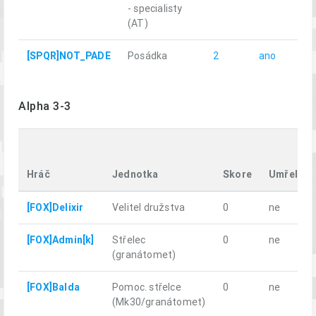
- specialisty
(AT)
[SPQR]NOT_PADE
Posádka
2
ano
21
Alpha 3-3
Hráč
Jednotka
Skore
Umřel
[FOX]Delixir
Velitel družstva
0
ne
[FOX]Admin[k]
Střelec
0
ne
(granátomet)
[FOX]Balda
Pomoc. střelce
0
ne
(Mk30/granátomet)