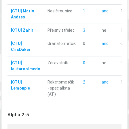
[CTU] Mario
Nosič munice
1
ano
12.5
Andres
[CTU] Zahir
Přesný střelec
3
ne
11.5
[CTU]
Granátometčík
0
ano
6.66
CrisDaker
[CTU]
Zdravotník
0
ne
9.96
lautaroolmedo
[CTU]
Raketometčík
2
ano
10.5
Lemonpie
- specialista
(AT)
Alpha 2-5