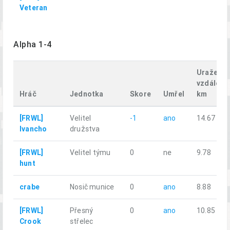
Veteran
Alpha 1-4
Uražená
vzdáleno
Hráč
Jednotka
Skore
Umřel
km
[FRWL]
Velitel
-1
ano
14.67
Ivancho
družstva
[FRWL]
Velitel týmu
0
ne
9.78
hunt
crabe
Nosič munice
0
ano
8.88
[FRWL]
Přesný
0
ano
10.85
Crook
střelec