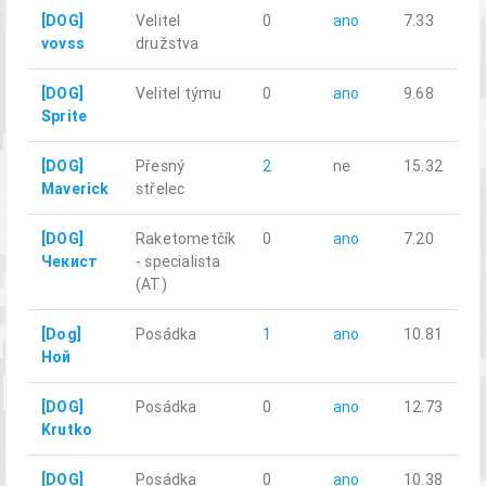
[DOG]
Velitel
0
ano
7.33
vovss
družstva
[DOG]
Velitel týmu
0
ano
9.68
Sprite
[DOG]
Přesný
2
ne
15.32
Maverick
střelec
[DOG]
Raketometčík
0
ano
7.20
Чекист
- specialista
(AT)
[Dog]
Posádka
1
ano
10.81
Ной
[DOG]
Posádka
0
ano
12.73
Krutko
[DOG]
Posádka
0
ano
10.38