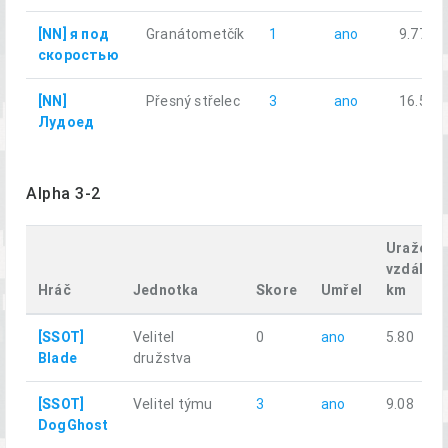
[NN] я под
Granátometčík
1
ano
9.77
скоростью
[NN]
Přesný střelec
3
ano
16.55
Лудоед
Alpha 3-2
Uražená
vzdáleno
Hráč
Jednotka
Skore
Umřel
km
[SSOT]
Velitel
0
ano
5.80
Blade
družstva
[SSOT]
Velitel týmu
3
ano
9.08
DogGhost