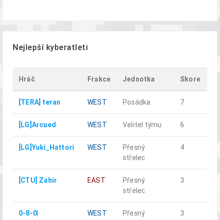
Nejlepší kyberatleti
Hráč
Frakce
Jednotka
Skore
U
[TERA] teran
WEST
Posádka
7
a
[LG]Arcued
WEST
Velitel týmu
6
a
[LG]Yuki_Hattori
WEST
Přesný
4
n
střelec
[CTU] Zahir
EAST
Přesný
3
n
střelec
0-8-0|
WEST
Přesný
3
a