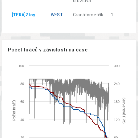
družstva
[TERA]Zloy
WEST
Granátometčík
1
Počet hráčů v závislosti na čase
100
300
80
240
Serverové FPS
60
180
Počet hráčů
40
120
20
60