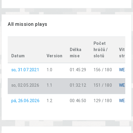
All mission plays
Počet
Délka
hráčů /
Vítězn
Datum
Version
mise
slotů
strana
so, 31.07.2021
1.0
01:45:29
156 / 180
WEST
so, 02.05.2026
1.1
01:32:12
151 / 180
WEST
pá, 26.06.2026
1.2
00:46:50
129 / 180
WEST