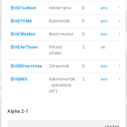
[5th] FazRent
Velitel týmu
0
ano
9.61
[5th] FOMA
Kulometčík
0
ano
6.97
[5th] MaxAss
Nosič munice
0
ano
6.91
[5th] AnTIuser
Přesný
2
ne
11.
střelec
[5th]Silverstone
Zdravotník
0
ano
8.05
[5th]ARS
Raketometčík
2
ano
8.36
- specialista
(AT)
Alpha 2-1
Uražená