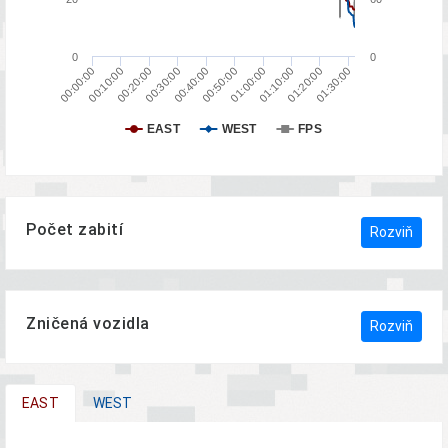
0
0
01:20:00
00:50:00
00:20:00
01:10:00
00:40:00
00:10:00
01:30:00
01:00:00
00:30:00
00:00:00
EAST
WEST
FPS
Počet zabití
Rozviň
Zničená vozidla
Rozviň
EAST
WEST