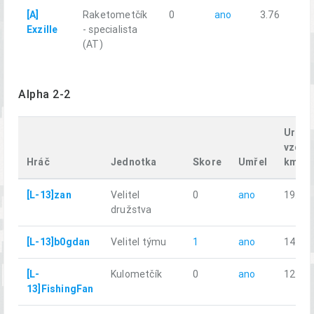
[A]
Raketometčík
0
ano
3.76
Exzille
- specialista
(AT)
Alpha 2-2
Uraže
vzdál
Hráč
Jednotka
Skore
Umřel
km
[L-13]zan
Velitel
0
ano
19.52
družstva
[L-13]b0gdan
Velitel týmu
1
ano
14.79
[L-
Kulometčík
0
ano
12.98
13]FishingFan