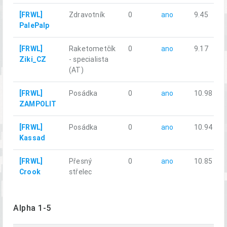
[FRWL]
Zdravotník
0
ano
9.45
PalePalp
[FRWL]
Raketometčík
0
ano
9.17
Ziki_CZ
- specialista
(AT)
[FRWL]
Posádka
0
ano
10.98
ZAMPOLIT
[FRWL]
Posádka
0
ano
10.94
Kassad
[FRWL]
Přesný
0
ano
10.85
Crook
střelec
Alpha 1-5