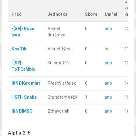
Uraž
vzdál
Hráč
Jednotka
Skore
Umřel
km
-[SF]- Russ
Velitel
0
ano
12.62
Ivan
družstva
KosTik
Velitel týmu
0
ne
11.79
-[SF]-
Kulometčík
0
ano
12.65
ToTCaMblu
[KND]Gromint
Přesný střelec
0
ano
14.71
-[SF]- Snake
Granátometčík
1
ano
19.55
[KND]MSC
Zdravotník
0
ano
16.41
Alpha 2-6