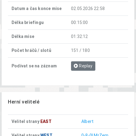
Datum a čas konce mise
02.05.2026 22:58
Délka briefingu
00:15:00
Délka mise
01:32:12
Počet hráčů / slotů
151 / 180
Podívat se na záznam
Replay
Herní velitelé
Velitel strany
EAST
Albert
Velitel strany
WEST
0-8-0| MrZem