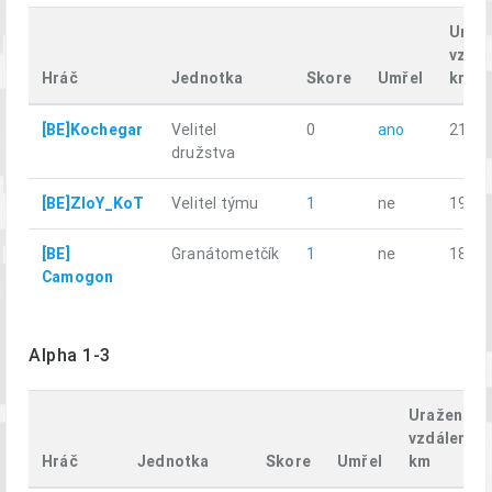
Uraž
vzdál
Hráč
Jednotka
Skore
Umřel
km
[BE]Kochegar
Velitel
0
ano
21.02
družstva
[BE]ZloY_KoT
Velitel týmu
1
ne
19.37
[BE]
Granátometčík
1
ne
18.42
Camogon
Alpha 1-3
Uražená
vzdálenost
Hráč
Jednotka
Skore
Umřel
km