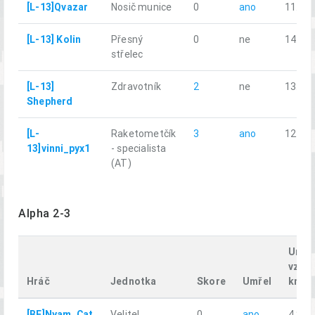
[L-13]Qvazar
Nosič munice
0
ano
11.76
[L-13] Kolin
Přesný
0
ne
14.61
střelec
[L-13]
Zdravotník
2
ne
13.30
Shepherd
[L-
Raketometčík
3
ano
12.67
13]vinni_pyx1
- specialista
(AT)
Alpha 2-3
Uraž
vzdál
Hráč
Jednotka
Skore
Umřel
km
[BE]Nyam_Cat
Velitel
0
ano
4.85