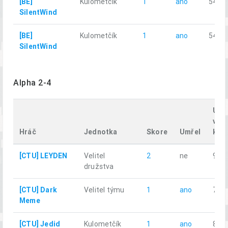
[BE]
Kulometčík
1
ano
54.47
SilentWind
[BE]
Kulometčík
1
ano
54.47
SilentWind
Alpha 2-4
Ura
vzdá
Hráč
Jednotka
Skore
Umřel
km
[CTU] LEYDEN
Velitel
2
ne
9.76
družstva
[CTU] Dark
Velitel týmu
1
ano
7.60
Meme
[CTU] Jedid
Kulometčík
1
ano
8.15