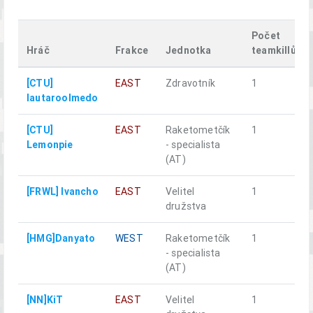
Počet
Hráč
Frakce
Jednotka
teamkillů
[CTU]
EAST
Zdravotník
1
lautaroolmedo
[CTU]
EAST
Raketometčík
1
Lemonpie
- specialista
(AT)
[FRWL] Ivancho
EAST
Velitel
1
družstva
[HMG]Danyato
WEST
Raketometčík
1
- specialista
(AT)
[NN]KiT
EAST
Velitel
1