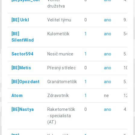
družstva
[BE] Urkl
Velitel týmu
0
ano
9.69
[BE]
Kulometčík
1
ano
54.47
SilentWind
Sector594
Nosič munice
1
ano
5.05
[BE]Metis
Přesný střelec
0
ano
10.71
[BE]Opozdant
Granátometčík
1
ano
5.21
Atom
Zdravotník
1
ne
12.14
[BE]Nastya
Raketometčík
0
ano
4.70
- specialista
(AT)