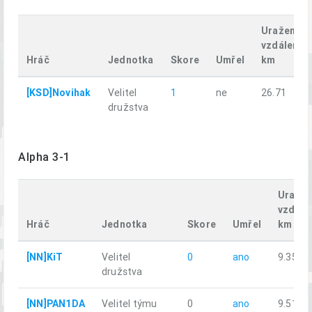
Uražená
vzdálenos
Hráč
Jednotka
Skore
Umřel
km
[KSD]Novihak
Velitel
1
ne
26.71
družstva
Alpha 3-1
Uraže
vzdále
Hráč
Jednotka
Skore
Umřel
km
[NN]KiT
Velitel
0
ano
9.35
družstva
[NN]PAN1DA
Velitel týmu
0
ano
9.51