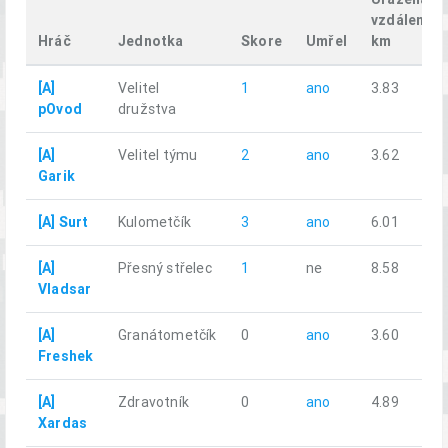
vzdálenost
Hráč
Jednotka
Skore
Umřel
km
[A]
Velitel
1
ano
3.83
pOvod
družstva
[A]
Velitel týmu
2
ano
3.62
Garik
[A] Surt
Kulometčík
3
ano
6.01
[A]
Přesný střelec
1
ne
8.58
Vladsar
[A]
Granátometčík
0
ano
3.60
Freshek
[A]
Zdravotník
0
ano
4.89
Xardas