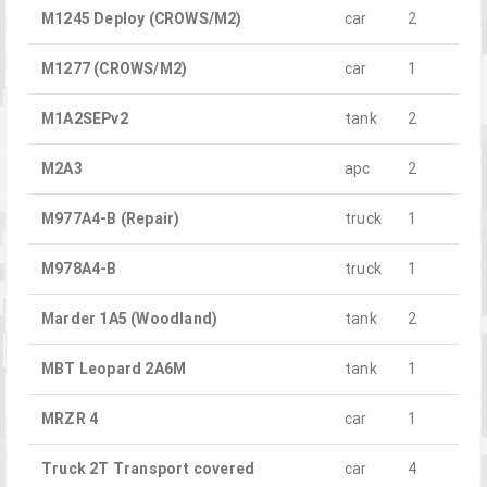
M1245 Deploy (CROWS/M2)
car
2
M1277 (CROWS/M2)
car
1
M1A2SEPv2
tank
2
M2A3
apc
2
M977A4-B (Repair)
truck
1
M978A4-B
truck
1
Marder 1A5 (Woodland)
tank
2
MBT Leopard 2A6M
tank
1
MRZR 4
car
1
Truck 2T Transport covered
car
4