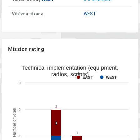
Vítězná strana
WEST
Mission rating
Technical implementation (equipment,
radios, scripts)
EAST
WEST
3
2
2
2
Number of votes
1
1
1
1
1