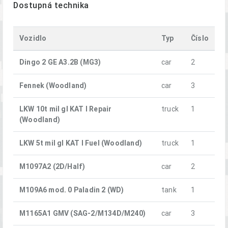
Dostupná technika
Vozidlo
Typ
Číslo
Dingo 2 GE A3.2B (MG3)
car
2
Fennek (Woodland)
car
3
LKW 10t mil gl KAT I Repair
truck
1
(Woodland)
LKW 5t mil gl KAT I Fuel (Woodland)
truck
1
M1097A2 (2D/Half)
car
2
M109A6 mod. 0 Paladin 2 (WD)
tank
1
M1165A1 GMV (SAG-2/M134D/M240)
car
3