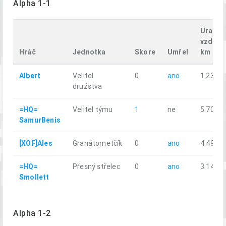
Alpha 1-1
Uražen
vzdále
Hráč
Jednotka
Skore
Umřel
km
Albert
Velitel
0
ano
1.23
družstva
=HQ=
Velitel týmu
1
ne
5.70
SamurBenis
[XOF]Ales
Granátometčík
0
ano
4.49
=HQ=
Přesný střelec
0
ano
3.14
Smollett
Alpha 1-2