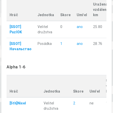
Uražená
vzdálenost
Hráč
Jednotka
Skore
Umřel
km
[SSOT]
Velitel
0
ano
25.80
PuzlOK
družstva
[SSOT]
Posádka
1
ano
28.76
Начальство
Alpha 1-6
Ura
vzd
Hráč
Jednotka
Skore
Umřel
km
[5th]Nixel
Velitel
2
ne
10.
družstva