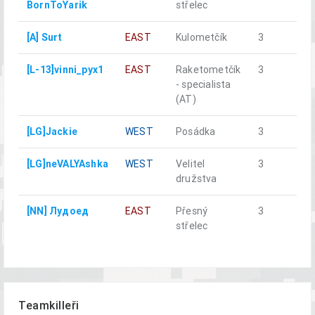
BornToYarik
střelec
[A] Surt
EAST
Kulometčík
3
a
[L-13]vinni_pyx1
EAST
Raketometčík
3
a
- specialista
(AT)
[LG]Jackie
WEST
Posádka
3
a
[LG]neVALYAshka
WEST
Velitel
3
a
družstva
[NN] Лудоед
EAST
Přesný
3
a
střelec
Teamkilleři