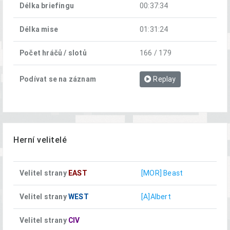
Délka briefingu
00:37:34
Délka mise
01:31:24
Počet hráčů / slotů
166 / 179
Podívat se na záznam
Replay
Herní velitelé
Velitel strany
EAST
[MOR] Beast
Velitel strany
WEST
[A]Albert
Velitel strany
CIV