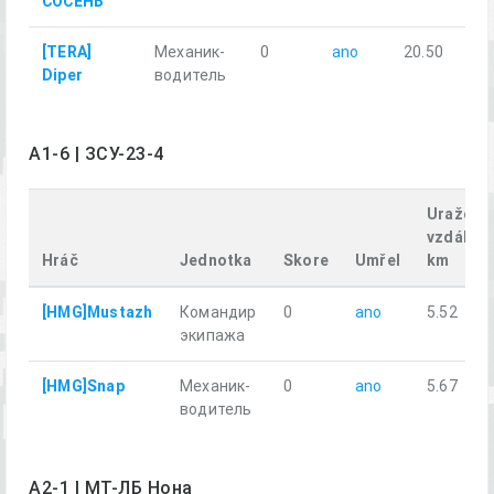
СОСЕНЬ
[TERA]
Механик-
0
ano
20.50
Diper
водитель
A1-6 | ЗСУ-23-4
Uražená
vzdáleno
Hráč
Jednotka
Skore
Umřel
km
[HMG]Mustazh
Командир
0
ano
5.52
экипажа
[HMG]Snap
Механик-
0
ano
5.67
водитель
A2-1 | МТ-ЛБ Нона