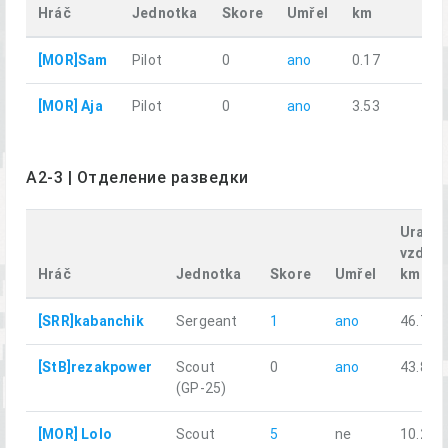
Hráč
Jednotka
Skore
Umřel
km
[MOR]Sam
Pilot
0
ano
0.17
[MOR] Aja
Pilot
0
ano
3.53
A2-3 | Отделение разведки
Uraže
vzdále
Hráč
Jednotka
Skore
Umřel
km
[SRR]kabanchik
Sergeant
1
ano
46.74
[StB]rezakpower
Scout
0
ano
43.80
(GP-25)
[MOR] Lolo
Scout
5
ne
10.23