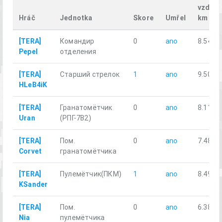
vzdále
Hráč
Jednotka
Skore
Umřel
km
[TERA]
Командир
0
ano
8.54
Pepel
отделения
[TERA]
Старший стрелок
1
ano
9.50
HLeB4iK
[TERA]
Гранатомётчик
0
ano
8.11
Uran
(РПГ-7В2)
[TERA]
Пом.
0
ano
7.48
Corvet
гранатомётчика
[TERA]
Пулемётчик(ПКM)
1
ano
8.49
KSander
[TERA]
Пом.
0
ano
6.38
Nia
пулемётчика