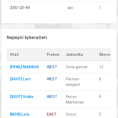
ZSU-23-4V
apc
1
Nejlepší kyberatleti
Hráč
Frakce
Jednotka
Skore
[FRWL] MADBUG
WEST
Crew gunner
12
[SSOT] Lert
WEST
Platoon
8
seagent
[SSOT] Vobla
WEST
Recon
8
Marksman
[MOR] Lolo
EAST
Scout
5