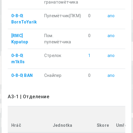
гранатомётчика
0-8-0|
Пулемётчик(ПКM)
0
ano
3.0
BornToYarik
[RMC]
Пом.
0
ano
2.9
Kypatop
пулемётчика
0-8-0|
Стрелок
1
ano
2.6
m1klls
0-8-0| BAN
Снайпер
0
ano
3.3
A3-1 | Отделение
Hráč
Jednotka
Skore
Umřel