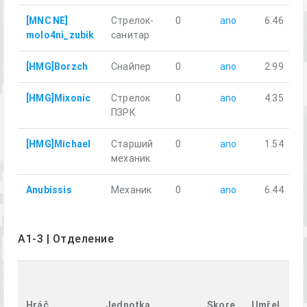
[MNC NE]
Стрелок-
0
ano
6.46
molo4ni_zubik
санитар
[HMG]Borzch
Снайпер
0
ano
2.99
[HMG]Mixonic
Стрелок
0
ano
4.35
ПЗРК
[HMG]Michael
Старший
0
ano
1.54
механик
Anubissis
Механик
0
ano
6.44
A1-3 | Отделение
U
vz
Hráč
Jednotka
Skore
Umřel
k