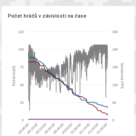
Počet hráčů v závislosti na čase
125
300
100
240
Serverové FPS
75
180
Počet hráčů
50
120
25
60
0
0
00:20:00
01:30:00
00:40:00
01:00:00
00:10:00
01:20:00
00:30:00
00:50:00
00:00:00
01:10:00