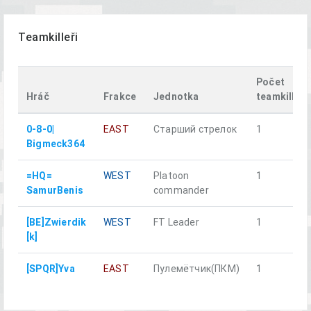
Teamkilleři
Počet
Hráč
Frakce
Jednotka
teamkillů
0-8-0|
EAST
Старший стрелок
1
Bigmeck364
=HQ=
WEST
Platoon
1
SamurBenis
commander
[BE]Zwierdik
WEST
FT Leader
1
[k]
[SPQR]Yva
EAST
Пулемётчик(ПКM)
1