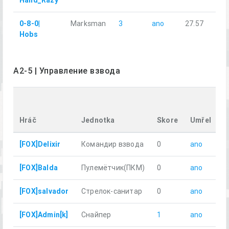
Hand_Razy
0-8-0|
Marksman
3
ano
27.57
Hobs
A2-5 | Управление взвода
U
v
Hráč
Jednotka
Skore
Umřel
k
[FOX]Delixir
Командир взвода
0
ano
8
[FOX]Balda
Пулемётчик(ПКM)
0
ano
7
[FOX]salvador
Стрелок-санитар
0
ano
9
[FOX]Admin[k]
Снайпер
1
ano
8