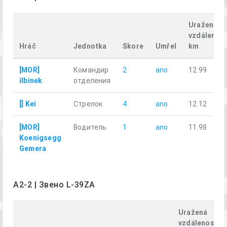
Uražená
vzdálenost
Hráč
Jednotka
Skore
Umřel
km
[MOR]
Командир
2
ano
12.99
ilbinek
отделения
[] Kei
Стрелок
4
ano
12.12
[MOR]
Водитель
1
ano
11.98
Koenigsegg
Gemera
A2-2 | Звено L-39ZA
Uražená
vzdálenost,