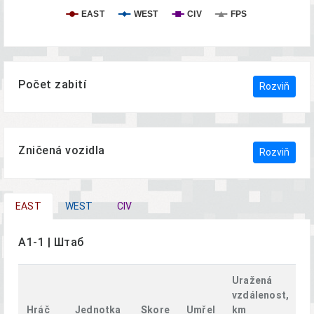
EAST
WEST
CIV
FPS
Počet zabití
Rozviň
Zničená vozidla
Rozviň
EAST
WEST
CIV
A1-1 | Штаб
Uražená
vzdálenost,
Hráč
Jednotka
Skore
Umřel
km