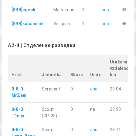
[SRR]egech
Marksman
1
ano
43.77
[SRR]kabanchik
Sergeant
1
ano
46.74
A2-4 | Отделение разведки
Uražená
vzdálenost,
Hráč
Jednotka
Skore
Umřel
km
0-8-0|
Sergeant
0
ano
29.04
MrZem
0-8-0|
Scout
0
ne
28.93
T1myr
(GP-25)
0-8-0|
Scout
0
ano
28.41