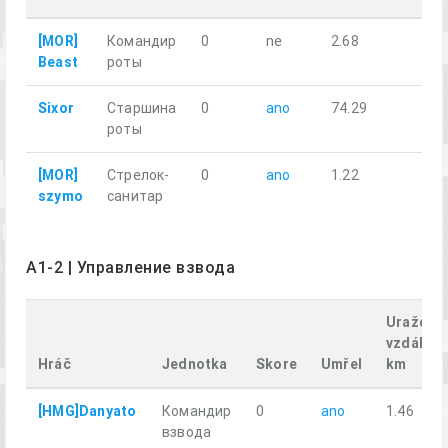
[MOR]
Командир
0
ne
2.68
Beast
роты
Sixor
Старшина
0
ano
74.29
роты
[MOR]
Стрелок-
0
ano
1.22
szymo
санитар
A1-2 | Управление взвода
Uražená
vzdáleno
Hráč
Jednotka
Skore
Umřel
km
[HMG]Danyato
Командир
0
ano
1.46
взвода