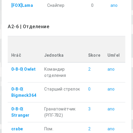
[FOX]Lama
Снайпер
0
ano
2
A2-6 | Отделение
Ur
vz
Hráč
Jednotka
Skore
Umřel
km
0-8-0| Owlet
Командир
2
ano
2.8
отделения
0-8-0|
Старший стрелок
0
ano
2.5
Bigmeck364
0-8-0|
Гранатомётчик
3
ano
4.9
Stranger
(РПГ-7В2)
crabe
Пом.
2
ano
3.4