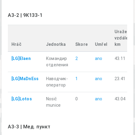
A3-2 | 9К133-1
Uražená
vzdálenos
Hráč
Jednotka
Skore
Umřel
km
[LG]Elaen
Командир
2
ano
43.11
отделения
[LG]MaDnEss
Наводчик-
1
ano
23.41
оператор
[LG]Lotos
Nosič
0
ano
43.04
munice
A3-3 | Мед. пункт