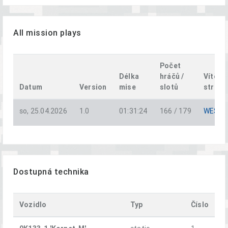
All mission plays
Počet
Délka
hráčů /
Vítězn
Datum
Version
mise
slotů
strana
so, 25.04.2026
1.0
01:31:24
166 / 179
WEST
Dostupná technika
Vozidlo
Typ
Číslo