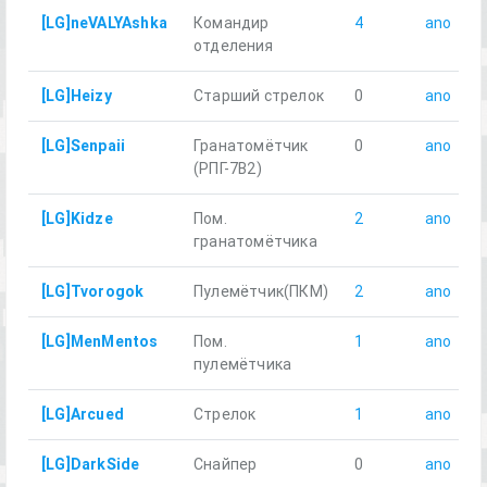
[LG]neVALYAshka
Командир
4
ano
отделения
[LG]Heizy
Старший стрелок
0
ano
[LG]Senpaii
Гранатомётчик
0
ano
(РПГ-7В2)
[LG]Kidze
Пом.
2
ano
гранатомётчика
[LG]Tvorogok
Пулемётчик(ПКM)
2
ano
[LG]MenMentos
Пом.
1
ano
пулемётчика
[LG]Arcued
Стрелок
1
ano
[LG]DarkSide
Снайпер
0
ano