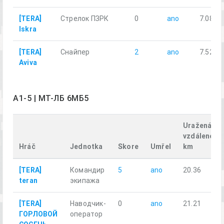
[TERA]
Стрелок ПЗРК
0
ano
7.08
Iskra
[TERA]
Снайпер
2
ano
7.52
Aviva
A1-5 | МТ-ЛБ 6МБ5
Uražená
vzdálenost,
Hráč
Jednotka
Skore
Umřel
km
[TERA]
Командир
5
ano
20.36
teran
экипажа
[TERA]
Наводчик-
0
ano
21.21
ГОРЛОВОЙ
оператор