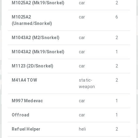
M1025A2 (Mk19/Snorkel)
car
2
M1025A2
car
6
(Unarmed/Snorkel)
M1043A2 (M2/Snorkel)
car
2
M1043A2 (Mk19/Snorkel)
car
1
M1123 (2D/Snorkel)
car
2
M41A4 TOW
static-
2
weapon
M997 Medevac
car
1
Offroad
car
1
Refuel Helper
heli
2