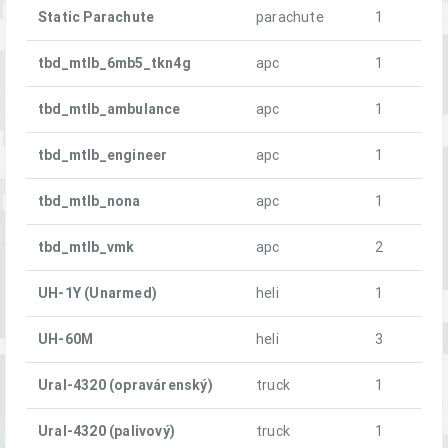
Static Parachute
parachute
1
tbd_mtlb_6mb5_tkn4g
apc
1
tbd_mtlb_ambulance
apc
1
tbd_mtlb_engineer
apc
1
tbd_mtlb_nona
apc
1
tbd_mtlb_vmk
apc
2
UH-1Y (Unarmed)
heli
1
UH-60M
heli
3
Ural-4320 (opravárenský)
truck
1
Ural-4320 (palivový)
truck
1