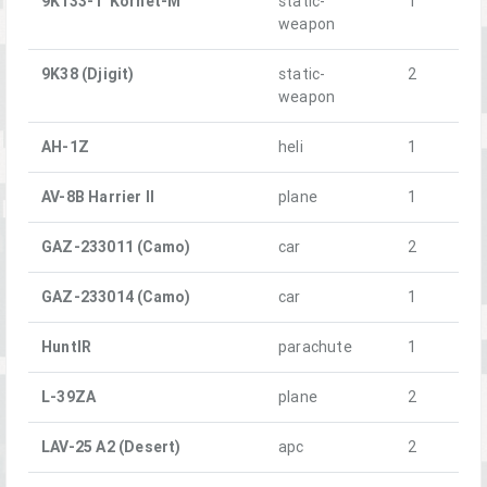
9K133-1 'Kornet-M'
static-
1
weapon
9K38 (Djigit)
static-
2
weapon
AH-1Z
heli
1
AV-8B Harrier II
plane
1
GAZ-233011 (Camo)
car
2
GAZ-233014 (Camo)
car
1
HuntIR
parachute
1
L-39ZA
plane
2
LAV-25 A2 (Desert)
apc
2