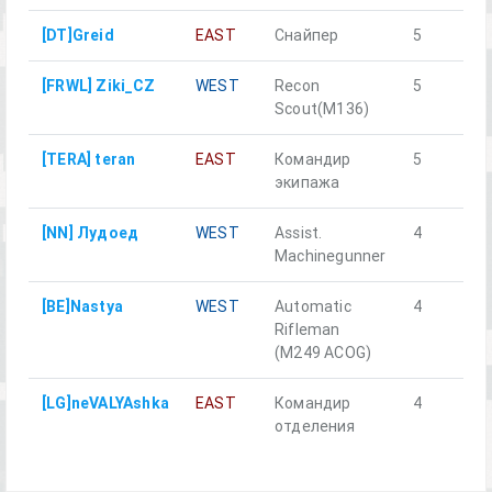
[DT]Greid
EAST
Снайпер
5
[FRWL] Ziki_CZ
WEST
Recon
5
Scout(M136)
[TERA] teran
EAST
Командир
5
экипажа
[NN] Лудоед
WEST
Assist.
4
Machinegunner
[BE]Nastya
WEST
Automatic
4
Rifleman
(M249 ACOG)
[LG]neVALYAshka
EAST
Командир
4
отделения