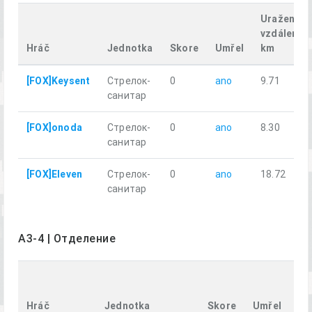
Uražená
vzdálenost
Hráč
Jednotka
Skore
Umřel
km
[FOX]Keysent
Стрелок-
0
ano
9.71
санитар
[FOX]onoda
Стрелок-
0
ano
8.30
санитар
[FOX]Eleven
Стрелок-
0
ano
18.72
санитар
A3-4 | Отделение
Ur
vz
Hráč
Jednotka
Skore
Umřel
k