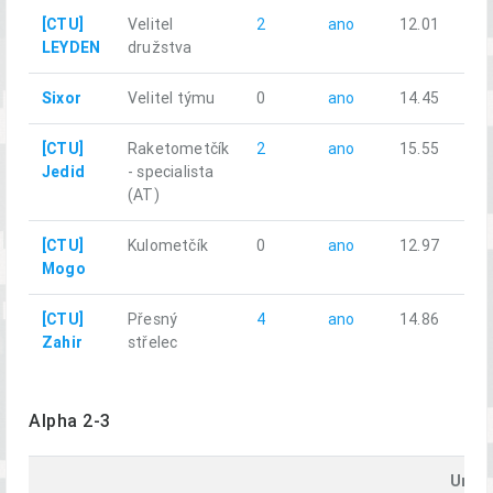
[CTU]
Velitel
2
ano
12.01
LEYDEN
družstva
Sixor
Velitel týmu
0
ano
14.45
[CTU]
Raketometčík
2
ano
15.55
Jedid
- specialista
(AT)
[CTU]
Kulometčík
0
ano
12.97
Mogo
[CTU]
Přesný
4
ano
14.86
Zahir
střelec
Alpha 2-3
Uraž