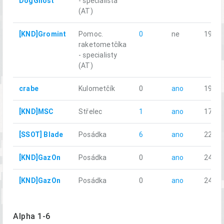
DogGhost
- specialista
(AT)
[KND]Gromint
Pomoc.
0
ne
19.58
raketometčíka
- specialisty
(AT)
crabe
Kulometčík
0
ano
19.51
[KND]MSC
Střelec
1
ano
17.20
[SSOT] Blade
Posádka
6
ano
22.32
[KND]GazOn
Posádka
0
ano
24.13
[KND]GazOn
Posádka
0
ano
24.13
Alpha 1-6