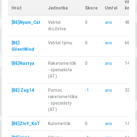
vzdál
Hráč
Jednotka
Skore
Umřel
km
[BE]Nyam_Cat
Velitel
0
ano
48.13
družstva
[BE]
Velitel týmu
0
ano
66.31
SilentWind
[BE]Nastya
Raketometčík
0
ano
14.43
- specialista
(AT)
[BE] Zag14
Pomoc.
-1
ano
33.86
raketometčíka
- specialisty
(AT)
[BE]ZloY_KoT
Kulometčík
0
ano
14.78