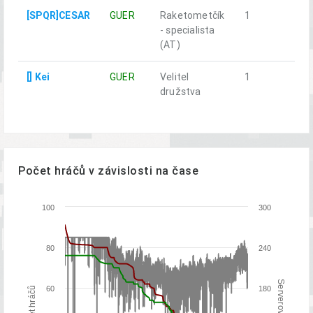
[SPQR]CESAR
GUER
Raketometčík
1
a
- specialista
(AT)
[] Kei
GUER
Velitel
1
a
družstva
Počet hráčů v závislosti na čase
100
300
80
240
Serverové FPS
60
180
Počet hráčů