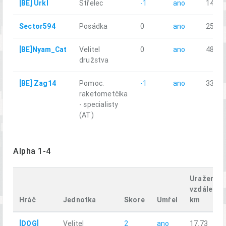
[BE] Urkl
Střelec
-1
ano
14.79
Sector594
Posádka
0
ano
25.99
[BE]Nyam_Cat
Velitel
0
ano
48.13
družstva
[BE] Zag14
Pomoc.
-1
ano
33.86
raketometčíka
- specialisty
(AT)
Alpha 1-4
Uražená
vzdálenos
Hráč
Jednotka
Skore
Umřel
km
[DOG]
Velitel
2
ano
17.73