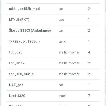
mkk_uaz452b_med
car
2
MT-LB (PKT)
apc
1
Škoda S1203 (Ambulance)
car
2
T-72B (obr. 1985g.)
tank
1
tbd_d20
static-mortar
4
tbd_mt12
static-mortar
2
tbd_s60_static
static-mortar
2
UAZ_pat
car
1
Ural-4320
truck
7