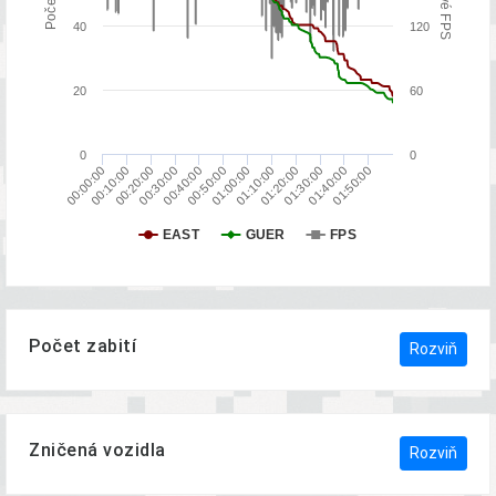
40
120
20
60
0
0
00:30:00
01:40:00
01:00:00
00:20:00
01:30:00
00:50:00
00:10:00
01:20:00
00:40:00
01:50:00
00:00:00
01:10:00
EAST
GUER
FPS
Počet zabití
Rozviň
Zničená vozidla
Rozviň