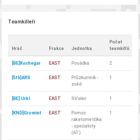
Teamkilleři
Počet
Hráč
Frakce
Jednotka
teamkillů
U
[BE]Kochegar
EAST
Posádka
2
a
[5th]ARS
EAST
Průzkumník -
1
a
zvěd
[BE] Urkl
EAST
Střelec
1
a
[KND]Gromint
EAST
Pomoc.
1
n
raketometčíka
- specialisty
(AT)