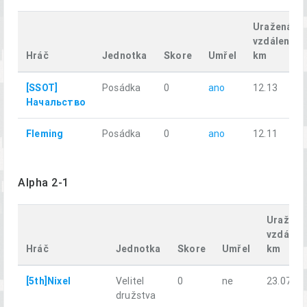
Uražená
vzdálenost
Hráč
Jednotka
Skore
Umřel
km
[SSOT]
Posádka
0
ano
12.13
Начальство
Fleming
Posádka
0
ano
12.11
Alpha 2-1
Uražená
vzdálen
Hráč
Jednotka
Skore
Umřel
km
[5th]Nixel
Velitel
0
ne
23.07
družstva