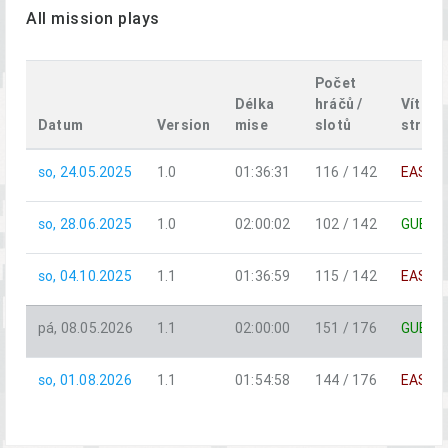
All mission plays
Počet
Délka
hráčů /
Vítězn
Datum
Version
mise
slotů
strana
so, 24.05.2025
1.0
01:36:31
116 / 142
EAST
so, 28.06.2025
1.0
02:00:02
102 / 142
GUER
so, 04.10.2025
1.1
01:36:59
115 / 142
EAST
pá, 08.05.2026
1.1
02:00:00
151 / 176
GUER
so, 01.08.2026
1.1
01:54:58
144 / 176
EAST