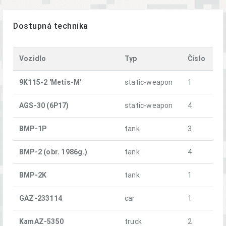
Dostupná technika
Vozidlo
Typ
Číslo
9K115-2 'Metis-M'
static-weapon
1
AGS-30 (6P17)
static-weapon
4
BMP-1P
tank
3
BMP-2 (obr. 1986g.)
tank
4
BMP-2K
tank
1
GAZ-233114
car
1
KamAZ-5350
truck
2