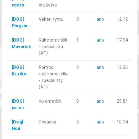
vovss
družstva
[DOG]
Velitel týmu
0
ano
12.12
Pingvin
[DOG]
Raketometčík
1
ano
17.94
Maverick
- specialista
(AT)
[DOG]
Pomoc.
0
ano
12.36
Krutko
raketometčíka
- specialisty
(AT)
[DOG]
Kulometčík
0
ano
25.81
yaros
[Dog]
Posádka
0
ano
18.14
Ной