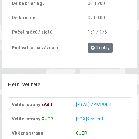
Délka briefingu
00:15:00
Délka mise
02:00:00
Počet hráčů / slotů
151 / 176
Podívat se na záznam
Replay
Herní velitelé
Velitel strany
EAST
[FRWL] ZAMPOLIT
Velitel strany
GUER
[FOX]Keysent
Vítězná strana
GUER