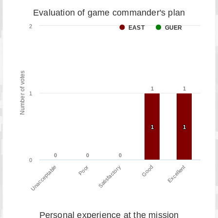
Evaluation of game commander's plan
2
EAST
GUER
Number of votes
1
1
1
1
1
1
1
1
1
0
0
0
0
0
0
0
Poor
Unacceptable
Excellent
Good
Satisfactory
Personal experience at the mission