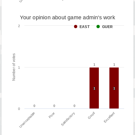
Your opinion about game admin's work
2
EAST
GUER
Number of votes
1
1
1
1
1
1
1
1
1
0
0
0
0
0
0
0
Poor
Unacceptable
Excellent
Good
Satisfactory