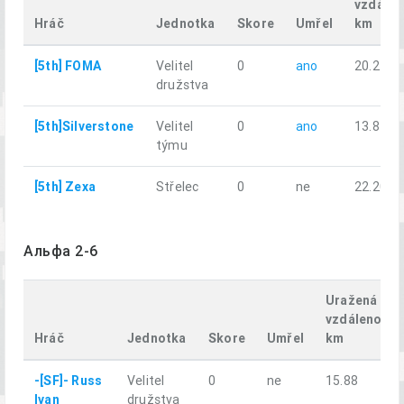
vzdálen
Hráč
Jednotka
Skore
Umřel
km
[5th] FOMA
Velitel
0
ano
20.24
družstva
[5th]Silverstone
Velitel
0
ano
13.87
týmu
[5th] Zexa
Střelec
0
ne
22.20
Альфа 2-6
Uražená
vzdálenost,
Hráč
Jednotka
Skore
Umřel
km
-[SF]- Russ
Velitel
0
ne
15.88
Ivan
družstva