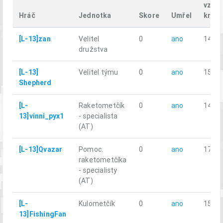
vzdál
Hráč
Jednotka
Skore
Umřel
km
[L-13]zan
Velitel
0
ano
14.12
družstva
[L-13]
Velitel týmu
0
ano
15.38
Shepherd
[L-
Raketometčík
0
ano
14.51
13]vinni_pyx1
- specialista
(AT)
[L-13]Qvazar
Pomoc.
0
ano
17.22
raketometčíka
- specialisty
(AT)
[L-
Kulometčík
0
ano
15.90
13]FishingFan