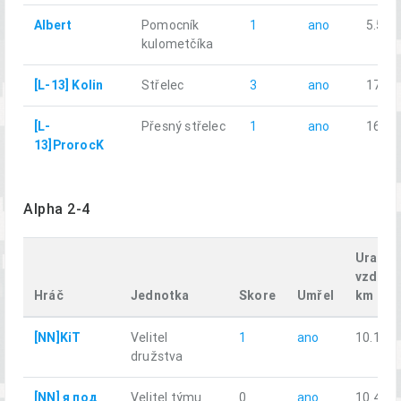
Albert
Pomocník
1
ano
5.51
kulometčíka
[L-13] Kolin
Střelec
3
ano
17.13
[L-
Přesný střelec
1
ano
16.82
13]ProrocK
Alpha 2-4
Uražen
vzdále
Hráč
Jednotka
Skore
Umřel
km
[NN]KiT
Velitel
1
ano
10.10
družstva
[NN] я под
Velitel týmu
0
ano
10.41