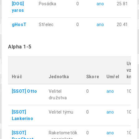
[DOG]
Posádka
0
ano
25.81
yaros
gHosT
Střelec
0
ano
20.41
Alpha 1-5
Uraž
vzdál
Hráč
Jednotka
Skore
Umřel
km
[SSOT] Otto
Velitel
0
ano
10.47
družstva
[SSOT]
Velitel týmu
0
ano
10.43
Lankerino
[SSOT]
Raketometčík
0
ano
10.57