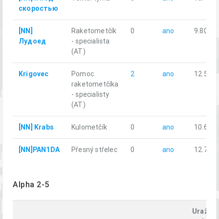
скоростью
[NN]
Raketometčík
0
ano
9.80
Лудоед
- specialista
(AT)
Krigovec
Pomoc.
2
ano
12.57
raketometčíka
- specialisty
(AT)
[NN] Krabs
Kulometčík
0
ano
10.66
[NN]PAN1DA
Přesný střelec
0
ano
12.75
Alpha 2-5
Uražen