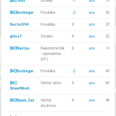
[BE] Urkl
Střelec
-1
ano
14.79
[BE]Kochegar
Posádka
-2
ano
43.62
Sector594
Posádka
0
ano
25.99
gHosT
Střelec
0
ano
20.41
[BE]Nastya
Raketometčík
0
ano
14.43
- specialista
(AT)
[BE]Kochegar
Posádka
-2
ano
43.62
[BE]
Velitel týmu
0
ano
66.31
SilentWind
[BE]Nyam_Cat
Velitel
0
ano
48.13
družstva