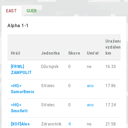
EAST
GUER
Alpha 1-1
Uražená
vzdálenost
Hráč
Jednotka
Skore
Umřel
km
[FRWL]
Důstojník
0
ne
16.33
ZAMPOLIT
=HQ=
Střelec
0
ano
17.86
SamurBenis
=HQ=
Střelec
0
ano
17.24
Smollett
[XOF]Ales
Zdravotník
4
ne
21.58