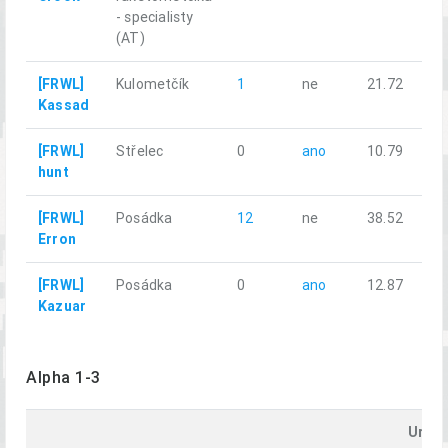
- specialisty
(AT)
[FRWL]
Kulometčík
1
ne
21.72
Kassad
[FRWL]
Střelec
0
ano
10.79
hunt
[FRWL]
Posádka
12
ne
38.52
Erron
[FRWL]
Posádka
0
ano
12.87
Kazuar
Alpha 1-3
Uraž