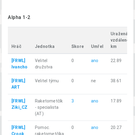
Alpha 1-2
Uražená
vzdálenost
Hráč
Jednotka
Skore
Umřel
km
[FRWL]
Velitel
0
ano
22.89
Ivancho
družstva
[FRWL]
Velitel týmu
0
ne
38.61
ART
[FRWL]
Raketometčík
3
ano
17.89
Ziki_CZ
- specialista
(AT)
[FRWL]
Pomoc.
0
ano
20.27
Crook
raketometčíka