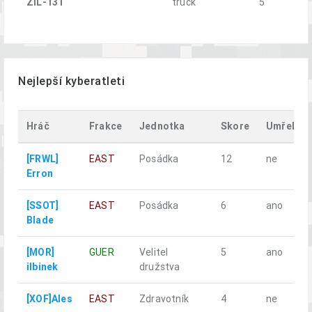
ZiL-131
truck
5
Nejlepší kyberatleti
Hráč
Frakce
Jednotka
Skore
Umřel
[FRWL]
EAST
Posádka
12
ne
Erron
[SSOT]
EAST
Posádka
6
ano
Blade
[MOR]
GUER
Velitel
5
ano
ilbinek
družstva
[XOF]Ales
EAST
Zdravotník
4
ne