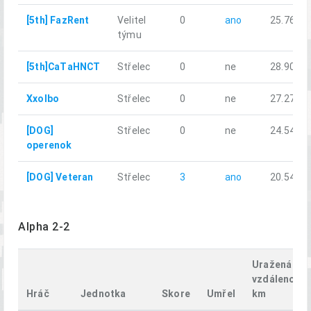
[5th] FazRent
Velitel
0
ano
25.76
týmu
[5th]СaTаНNCT
Střelec
0
ne
28.90
Xxolbo
Střelec
0
ne
27.27
[DOG]
Střelec
0
ne
24.54
operenok
[DOG] Veteran
Střelec
3
ano
20.54
Alpha 2-2
Uražená
vzdálenost,
Hráč
Jednotka
Skore
Umřel
km