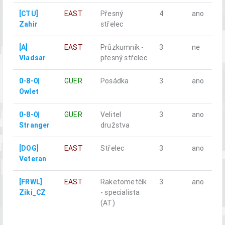
[CTU]
EAST
Přesný
4
ano
Zahir
střelec
[A]
EAST
Průzkumník -
3
ne
Vladsar
přesný střelec
0-8-0|
GUER
Posádka
3
ano
Owlet
0-8-0|
GUER
Velitel
3
ano
Stranger
družstva
[DOG]
EAST
Střelec
3
ano
Veteran
[FRWL]
EAST
Raketometčík
3
ano
Ziki_CZ
- specialista
(AT)