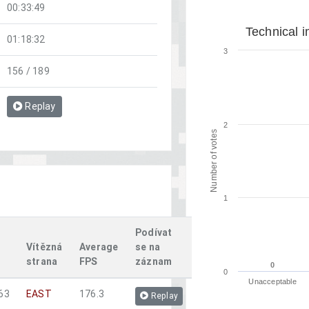
00:33:49
Technical i
01:18:32
3
156 / 189
Replay
2
Number of votes
1
Podívat
Vítězná
Average
se na
strana
FPS
záznam
0
0
0
Unacceptable
163
EAST
176.3
Replay