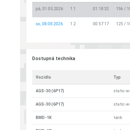
pá, 01.05.2026
1.1
01:18:32
156 / 
so, 08.08.2026
1.2
00:57:17
125 / 
Dostupná technika
Vozidlo
Typ
AGS-30 (6P17)
static-
AGS-30 (6P17)
static-
BMD-1K
tank