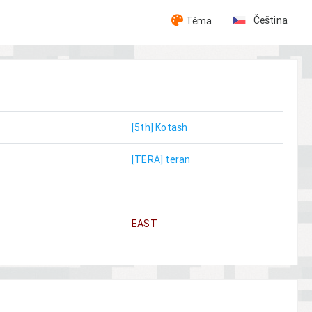
Čeština
Téma
[5th] Kotash
[TERA] teran
EAST