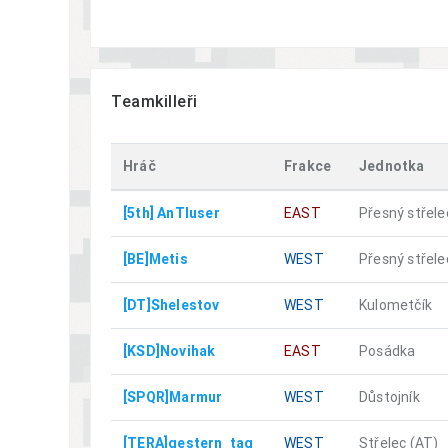
Teamkilleři
Hráč
Frakce
Jednotka
[5th] AnTIuser
EAST
Přesný střele
[BE]Metis
WEST
Přesný střele
[DT]Shelestov
WEST
Kulometčík
[KSD]Novihak
EAST
Posádka
[SPQR]Marmur
WEST
Důstojník
[TERA]gestern_tag
WEST
Střelec (AT)