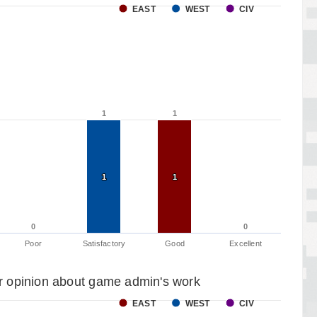
EAST
WEST
CIV
1
1
1
1
1
1
1
1
0
0
0
0
Poor
Satisfactory
Good
Excellent
r opinion about game admin's work
EAST
WEST
CIV