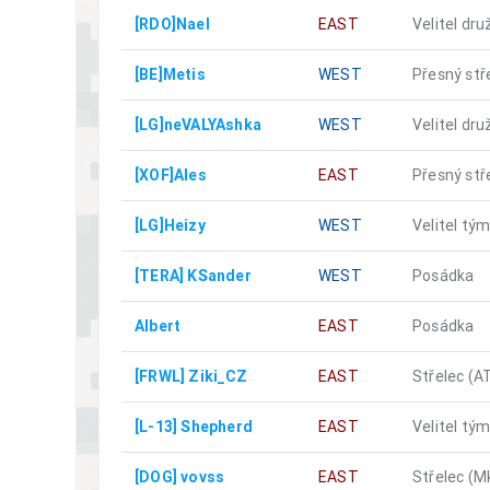
[RDO]Nael
EAST
Velitel dru
[BE]Metis
WEST
Přesný stř
[LG]neVALYAshka
WEST
Velitel dru
[XOF]Ales
EAST
Přesný stř
[LG]Heizy
WEST
Velitel tý
[TERA] KSander
WEST
Posádka
Albert
EAST
Posádka
[FRWL] Ziki_CZ
EAST
Střelec (A
[L-13] Shepherd
EAST
Velitel tý
[DOG] vovss
EAST
Střelec (M