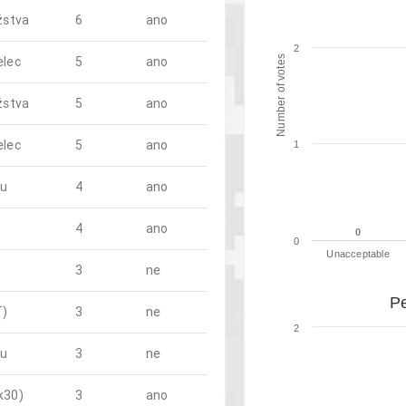
žstva
6
ano
2
elec
5
ano
Number of votes
žstva
5
ano
elec
5
ano
1
mu
4
ano
4
ano
0
0
0
Unacceptable
3
ne
Pe
T)
3
ne
2
mu
3
ne
k30)
3
ano