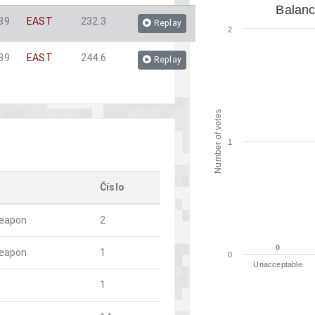
Balanc
189
EAST
232.3
Replay
2
189
EAST
244.6
Replay
Number of votes
1
Číslo
weapon
2
0
0
weapon
1
0
Unacceptable
1