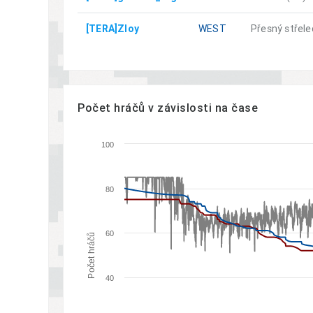
[TERA]Zloy
WEST
Přesný střele
Počet hráčů v závislosti na čase
100
80
60
Počet hráčů
40