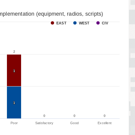
mplementation (equipment, radios, scripts)
EAST
WEST
CIV
2
2
1
1
1
1
0
0
0
0
0
0
Poor
Satisfactory
Good
Excellent