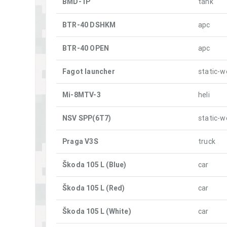
BMD-1P
tank
BTR-40 DSHKM
apc
BTR-40 OPEN
apc
Fagot launcher
static-
Mi-8MTV-3
heli
NSV SPP(6T7)
static-
Praga V3S
truck
Škoda 105 L (Blue)
car
Škoda 105 L (Red)
car
Škoda 105 L (White)
car