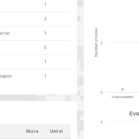
1
3
Number of votes
ortar
1
1
5
1
weapon
1
0
0
0
Unacceptable
Eva
3
Skore
Umřel