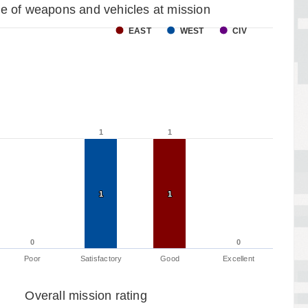
e of weapons and vehicles at mission
EAST
WEST
CIV
1
1
1
1
1
1
1
1
0
0
0
0
Poor
Satisfactory
Good
Excellent
Overall mission rating